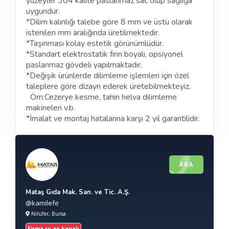
yüzeyler 304 kalite paslanmaz sac olup sağlığa
uygundur.
*Dilim kalınlığı talebe göre 8 mm ve üstü olarak
istenilen mm aralığında üretilmektedir.
*Taşınması kolay estetik görünümlüdür.
*Standart elektrostatik fırın boyalı, opsiyonel
paslanmaz gövdeli yapılmaktadır.
*Değişik ürünlerde dilimleme işlemleri için özel
taleplere göre dizayn ederek üretebilmekteyiz.
Örn:Cezerye kesme, tahin helva dilimleme
makineleri v.b.
*İmalat ve montaj hatalarına karşı 2 yıl garantilidir.
ARA
Mataş Gıda Mak. San. ve Tic. A.Ş.
@kamilefe
Nilüfer, Bursa
Firma şu an kapalı