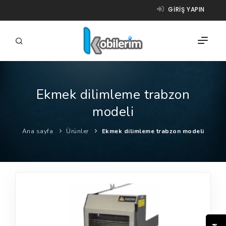
GIRIŞ YAPIN
Ekmek dilimleme trabzon
FIRMALAR
modeli
ÜRÜNLER
Ana sayfa
Ürünler
Ekmek dilimleme trabzon modeli
NASIL ÇALIŞIR?
YARDIM