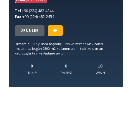
Tel
+90
(224) 482-4244
Fax
+90
(224) 482-2454
ÜRÜNLER
Firmamız 1987 yılında başladığı Fırın ve Pastane Makinaları
imalatında bugün 2500 m2 kullanım alanlı tesisi ve uzman
kadrosuyla Fırın ve Pastane sektö...
0
0
10
TAKIP
TAKIPÇI
ÜRÜN