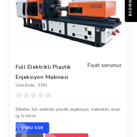
BILDIRIM
Fiyat sorunuz
Full Elektrikli Plastik
Enjeksiyon Makinesi
Ürün Kodu:
3391
Etiketler:
full
,
elektrikli
,
plastik
,
enjeksiyon
,
makineleri
,
elver
,
lg
,
ls mtron
SORU SOR