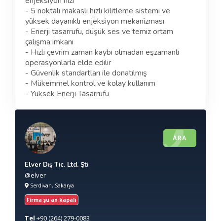
enjeksiyon hızı
- 5 noktalı makaslı hızlı kilitleme sistemi ve
yüksek dayanıklı enjeksiyon mekanizması
- Enerji tasarrufu, düşük ses ve temiz ortam
çalışma imkanı
- Hızlı çevrim zaman kaybı olmadan eşzamanlı
operasyonlarla elde edilir
- Güvenlik standartları ile donatılmış
- Mükemmel kontrol ve kolay kullanım
- Yüksek Enerji Tasarrufu
ARA
Elver Dış Tic. Ltd. Şti
@elver
Serdivan, Sakarya
Firma şu an kapalı
Tel
+90
(264) 279-0083