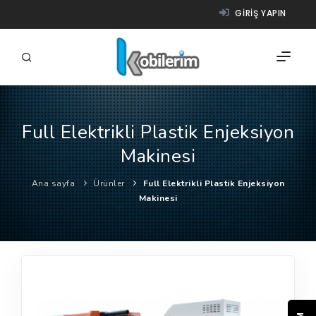
GIRIŞ YAPIN
Full Elektrikli Plastik Enjeksiyon
FIRMALAR
Makinesi
ÜRÜNLER
Ana sayfa
Ürünler
Full Elektrikli Plastik Enjeksiyon
NASIL ÇALIŞIR?
Makinesi
YARDIM