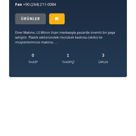
Fax
+90
(264) 211-0084
ÜRÜNLER
Elver Makine, LS Mtron ticari markasıyla pazarda önemli bir paya
sahiptir. Plastik sektöründeki tecrübeli kadrosu (ekibi) ile
müşterilerimize makine, ...
0
1
3
TAKIP
TAKIPÇI
ÜRÜN