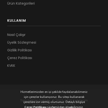
Ürün Kategorileri
KULLANIM
Nasıl Çalışır
Üyelik Sözleşmesi
Gizlilik Politikası
Çerez Politikası
KVKK
Hizmetlerimizden en iyi şekilde faydalanabilmeniz
için çerezler kullanıyoruz. Bu siteyi kullanarak
Tüm hakları Saklıdır. © 2007-2026 Kobilerim
çerezlere izin vermiş olursunuz. Detaylı bilgiye
Çerez Politikası
sayfamızdan erişebilirsiniz.