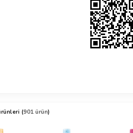
rünleri (
901 ürün
)