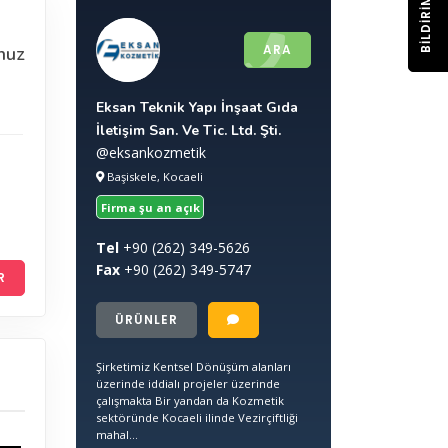
BILDIRIM
ARA
nuz
Eksan Teknik Yapı İnşaat Gıda
İletişim San. Ve Tic. Ltd. Şti.
@eksankozmetik
Başiskele, Kocaeli
Firma şu an açık
Tel
+90
(262) 349-5626
Fax
+90
(262) 349-5747
R
ÜRÜNLER
Şirketimiz Kentsel Dönüşüm alanları
üzerinde iddialı projeler üzerinde
çalışmakta Bir yandan da Kozmetik
sektöründe Kocaeli ilinde Vezirçiftliği
mahal...