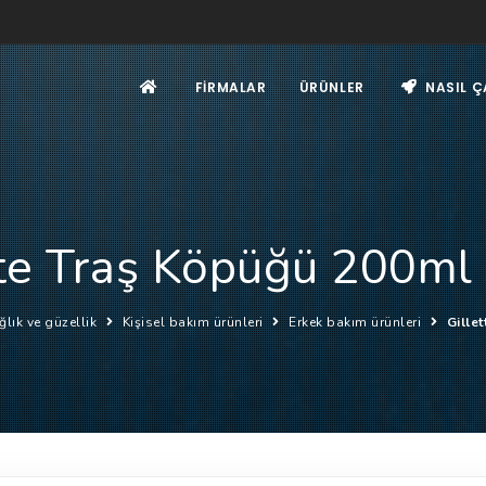
FIRMALAR
ÜRÜNLER
NASIL Ç
tte Traş Köpüğü 200ml 
ğlık ve güzellik
Kişisel bakım ürünleri
Erkek bakım ürünleri
Gille