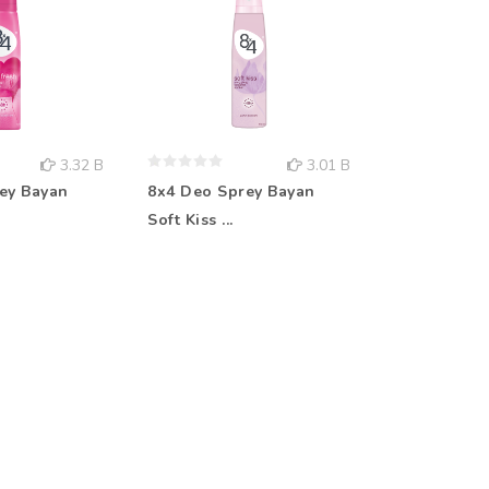
3.32 B
3.01 B
ey Bayan
8x4 Deo Sprey Bayan
Rebul Kolo
Soft Kiss ...
Aqua