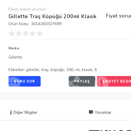
Erkek bakım ürünleri
Fiyat soru
Gillette Traş Köpüğü 200ml Klasik
Ürün Kodu:
3014260327699
Marka:
Gillette
Etiketler:
gillette
,
traş
,
köpüğü
,
200
,
ml
,
klasik
,
6
SORU SOR
PAYLAŞ
ŞIKAYET BILDI
Diğer Bilgiler
Yorumlar