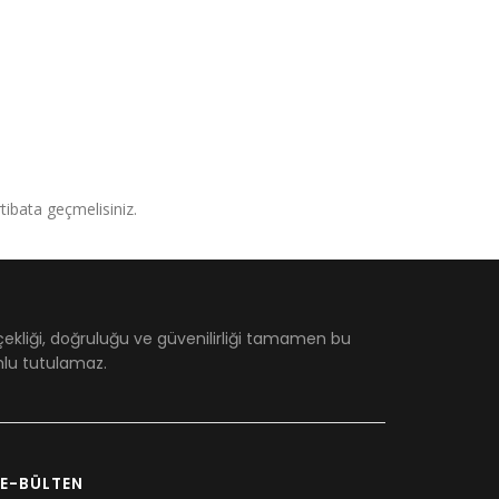
irtibata geçmelisiniz.
çekliği, doğruluğu ve güvenilirliği tamamen bu
umlu tutulamaz.
E-BÜLTEN