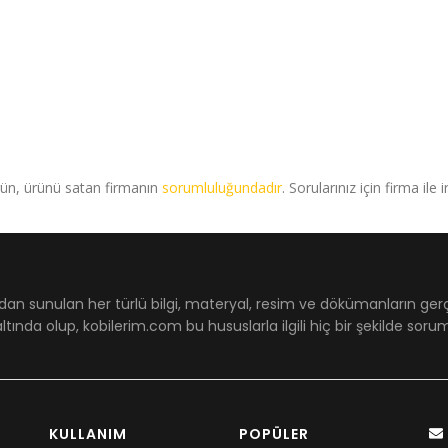
rün, ürünü satan firmanın
sorumluluğundadır
. Sorularınız için firma ile 
dan sunulan her türlü bilgi, materyal, resim ve dökümanların ger
ltında olup, kobilerim.com bu hususlarla ilgili hiç bir şekilde sor
KULLANIM
POPÜLER