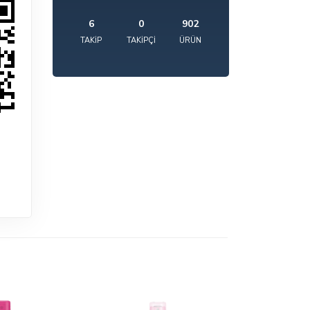
6
0
902
TAKIP
TAKIPÇI
ÜRÜN