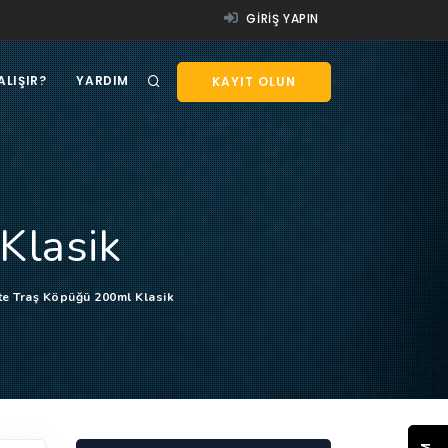
GIRIŞ YAPIN
ALIŞIR?
YARDIM
KAYIT OLUN
Klasik
tte Traş Köpüğü 200ml Klasik