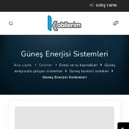
GIRIŞ YAPIN
Güneş Enerjisi Sistemleri
FIRMALAR
Ana sayfa
Ürünler
Enerji ve ısı kaynakları
Güneş
ÜRÜNLER
enerjisiyle çalışan sistemler
Güneş kontrol üniteleri
Güneş Enerjisi Sistemleri
NASIL ÇALIŞIR?
YARDIM