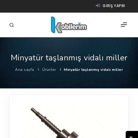
GIRIŞ YAPIN
Minyatür taşlanmış vidalı miller
FIRMALAR
Ana sayfa
Ürünler
Minyatür taşlanmış vidalı miller
ÜRÜNLER
NASIL ÇALIŞIR?
YARDIM