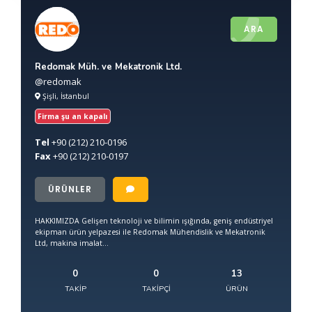
ARA
Redomak Müh. ve Mekatronik Ltd.
@redomak
Şişli, İstanbul
Firma şu an kapalı
Tel
+90
(212) 210-0196
Fax
+90
(212) 210-0197
ÜRÜNLER
HAKKIMIZDA Gelişen teknoloji ve bilimin ışığında, geniş endüstriyel
ekipman ürün yelpazesi ile Redomak Mühendislik ve Mekatronik
Ltd, makina imalat...
0
0
13
TAKIP
TAKIPÇI
ÜRÜN