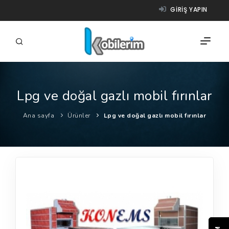
GIRIŞ YAPIN
Lpg ve doğal gazlı mobil fırınlar
FIRMALAR
Ana sayfa
Ürünler
Lpg ve doğal gazlı mobil fırınlar
ÜRÜNLER
NASIL ÇALIŞIR?
YARDIM