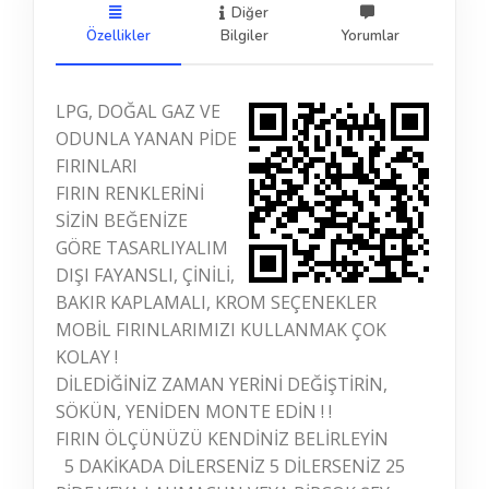
Diğer
Özellikler
Bilgiler
Yorumlar
LPG, DOĞAL GAZ VE
ODUNLA YANAN PİDE
FIRINLARI
FIRIN RENKLERİNİ
SİZİN BEĞENİZE
GÖRE TASARLIYALIM
DIŞI FAYANSLI, ÇİNİLİ,
BAKIR KAPLAMALI, KROM SEÇENEKLER
MOBİL FIRINLARIMIZI KULLANMAK ÇOK
KOLAY !
DİLEDİĞİNİZ ZAMAN YERİNİ DEĞİŞTİRİN,
SÖKÜN, YENİDEN MONTE EDİN ! !
FIRIN ÖLÇÜNÜZÜ KENDİNİZ BELİRLEYİN
5 DAKİKADA DİLERSENİZ 5 DİLERSENİZ 25