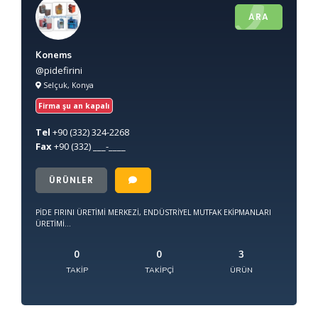
ARA
Konems
@pidefirini
Selçuk, Konya
Firma şu an kapalı
Tel
+90
(332) 324-2268
Fax
+90
(332) ___-____
ÜRÜNLER
PİDE FIRINI ÜRETİMİ MERKEZİ, ENDÜSTRİYEL MUTFAK EKİPMANLARI
ÜRETİMİ...
0
0
3
TAKIP
TAKIPÇI
ÜRÜN