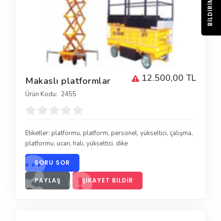
BILDIRIM
12.500,00 TL
Makaslı platformlar
Ürün Kodu:
2455
Etiketler:
platformu
,
platform
,
personel
,
yükseltici
,
çalışma
,
platformu
,
ucan
,
halı
,
yükseltici
,
dike
SORU SOR
PAYLAŞ
ŞIKAYET BILDIR