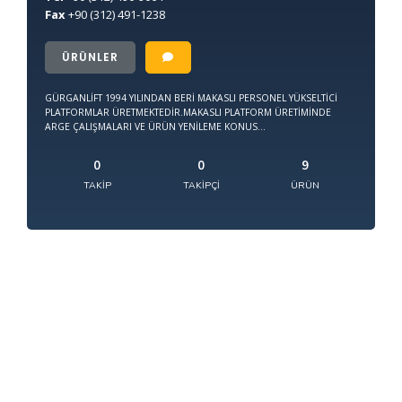
Fax
+90
(312) 491-1238
ÜRÜNLER
GÜRGANLİFT 1994 YILINDAN BERİ MAKASLI PERSONEL YÜKSELTİCİ
PLATFORMLAR ÜRETMEKTEDİR.MAKASLI PLATFORM ÜRETİMİNDE
ARGE ÇALIŞMALARI VE ÜRÜN YENİLEME KONUS...
0
0
9
TAKIP
TAKIPÇI
ÜRÜN