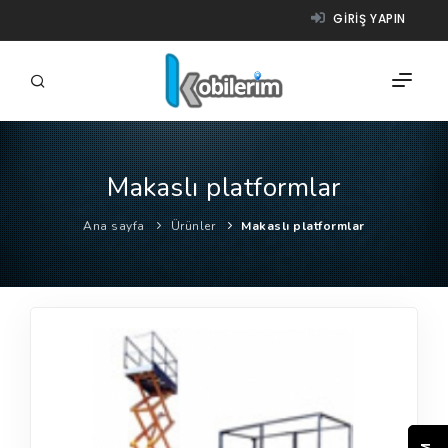
GIRIŞ YAPIN
Makaslı platformlar
FIRMALAR
Ana sayfa
Ürünler
Makaslı platformlar
ÜRÜNLER
NASIL ÇALIŞIR?
YARDIM