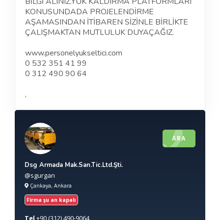
BİLGİ ALINIZ.YÜK KALDIRMA PLATFORMLARI
KONUSUNDADA PROJELENDİRME
AŞAMASINDAN İTİBAREN SİZİNLE BİRLİKTE
ÇALIŞMAKTAN MUTLULUK DUYAÇAĞIZ.
www.personelyukseltici.com
0 532 351 41 99
0 312 490 90 64
,
ARA
Dsg Armada Mak.San.Tic.Ltd.Şti.
@sgurgan
Çankaya, Ankara
Firma şu an kapalı
Tel
+90
(312) 490-9064