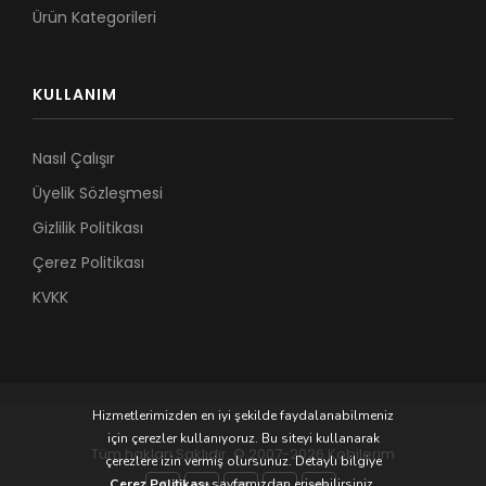
Ürün Kategorileri
KULLANIM
Nasıl Çalışır
Üyelik Sözleşmesi
Gizlilik Politikası
Çerez Politikası
KVKK
Hizmetlerimizden en iyi şekilde faydalanabilmeniz
için çerezler kullanıyoruz. Bu siteyi kullanarak
Tüm hakları Saklıdır. © 2007-2026 Kobilerim
çerezlere izin vermiş olursunuz. Detaylı bilgiye
Çerez Politikası
sayfamızdan erişebilirsiniz.