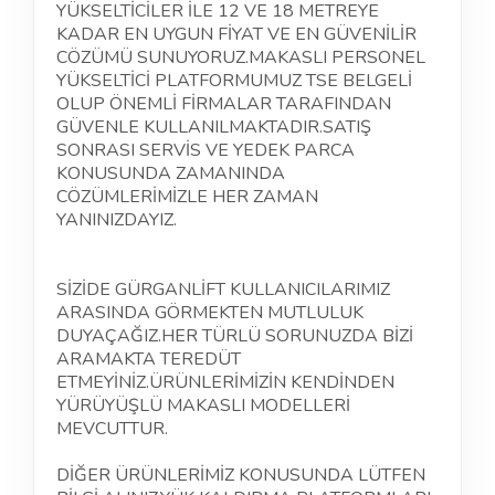
YÜKSELTİCİLER İLE 12 VE 18 METREYE
KADAR EN UYGUN FİYAT VE EN GÜVENİLİR
CÖZÜMÜ SUNUYORUZ.MAKASLI PERSONEL
YÜKSELTİCİ PLATFORMUMUZ TSE BELGELİ
OLUP
ÖNEMLİ
FİRMALAR TARAFINDAN
GÜVENLE KULLANILMAKTADIR.SATIŞ
SONRASI SERVİS VE YEDEK PARCA
KONUSUNDA ZAMANINDA
CÖZÜMLERİMİZLE HER ZAMAN
YANINIZDAYIZ.
SİZİDE GÜRGANLİFT KULLANICILARIMIZ
ARASINDA GÖRMEKTEN MUTLULUK
DUYAÇAĞIZ.HER TÜRLÜ SORUNUZDA BİZİ
ARAMAKTA TEREDÜT
ETMEYİNİZ.ÜRÜNLERİMİZİN KENDİNDEN
YÜRÜYÜŞLÜ MAKASLI
MODELLERİ
MEVCUTTUR.
DİĞER ÜRÜNLERİMİZ KONUSUNDA LÜTFEN