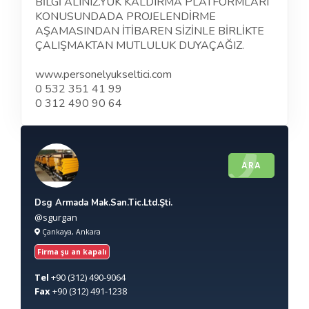
BİLGİ ALINIZ.YÜK KALDIRMA PLATFORMLARI
KONUSUNDADA PROJELENDİRME
AŞAMASINDAN İTİBAREN SİZİNLE BİRLİKTE
ÇALIŞMAKTAN MUTLULUK DUYAÇAĞIZ.
www.personelyukseltici.com
0 532 351 41 99
0 312 490 90 64
ARA
Dsg Armada Mak.San.Tic.Ltd.Şti.
@sgurgan
Çankaya, Ankara
Firma şu an kapalı
Tel
+90
(312) 490-9064
Fax
+90
(312) 491-1238