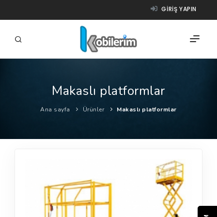
GIRIŞ YAPIN
Makaslı platformlar
FIRMALAR
Ana sayfa
Ürünler
Makaslı platformlar
ÜRÜNLER
NASIL ÇALIŞIR?
YARDIM