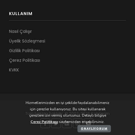
KULLANIM
Nasıl Çalışır
Üyelik Sözleşmesi
Gizlilik Politikası
Çerez Politikası
KVKK
Hizmetlerimizden en iyi şekilde faydalanabilmeniz
için çerezler kullanıyoruz. Bu siteyi kullanarak
Tüm hakları Saklıdır. © 2007-2026 Kobilerim
çerezlere izin vermiş olursunuz. Detaylı bilgiye
Çerez Politikası
sayfamızdan erişebilirsiniz.
ONAYLIYORUM