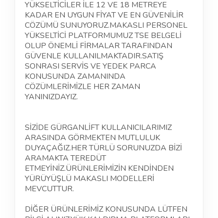
YÜKSELTİCİLER İLE 12 VE 18 METREYE
KADAR EN UYGUN FİYAT VE EN GÜVENİLİR
CÖZÜMÜ SUNUYORUZ.MAKASLI PERSONEL
YÜKSELTİCİ PLATFORMUMUZ TSE BELGELİ
OLUP
ÖNEMLİ
FİRMALAR TARAFINDAN
GÜVENLE KULLANILMAKTADIR.SATIŞ
SONRASI SERVİS VE YEDEK PARCA
KONUSUNDA ZAMANINDA
CÖZÜMLERİMİZLE HER ZAMAN
YANINIZDAYIZ.
SİZİDE GÜRGANLİFT KULLANICILARIMIZ
ARASINDA GÖRMEKTEN MUTLULUK
DUYAÇAĞIZ.HER TÜRLÜ SORUNUZDA BİZİ
ARAMAKTA TEREDÜT
ETMEYİNİZ.ÜRÜNLERİMİZİN KENDİNDEN
YÜRÜYÜŞLÜ MAKASLI
MODELLERİ
MEVCUTTUR.
DİĞER ÜRÜNLERİMİZ KONUSUNDA LÜTFEN