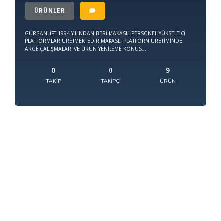
ÜRÜNLER
GÜRGANLİFT 1994 YILINDAN BERİ MAKASLI PERSONEL YÜKSELTİCİ
PLATFORMLAR ÜRETMEKTEDİR.MAKASLI PLATFORM ÜRETİMİNDE
ARGE ÇALIŞMALARI VE ÜRÜN YENİLEME KONUS...
0
0
9
TAKIP
TAKIPÇI
ÜRÜN