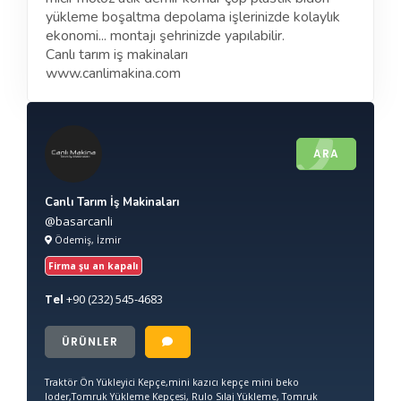
yükleme boşaltma depolama işlerinizde kolaylık
ekonomi... montajı şehrinizde yapılabilir.
Canlı tarım iş makinaları
www.canlimakina.com
ARA
Canlı Tarım İş Makinaları
@basarcanli
Ödemiş, İzmir
Firma şu an kapalı
Tel
+90
(232) 545-4683
ÜRÜNLER
Traktör Ön Yükleyici Kepçe,mini kazıcı kepçe mini beko
loder,Tomruk Yükleme Kepçesi, Rulo Sılaj Yükleme, Tomruk