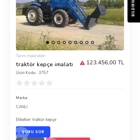
BILDIRIM
Tarım makineleri
123.456,00 TL
traktör kepçe imalatı
Ürün Kodu:
3757
Marka:
CANLI
Etiketler:
traktör kepçe
SORU SOR