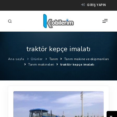
GIRIŞ YAPIN
traktör kepçe imalatı
FIRMALAR
Ana sayfa
Ürünler
Tarım
Tarım makine ve ekipmanları
ÜRÜNLER
Tarım makineleri
traktör kepçe imalatı
NASIL ÇALIŞIR?
YARDIM