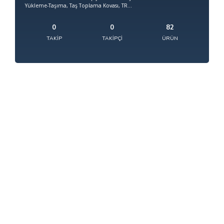
Yükleme-Taşıma, Taş Toplama Kovası, TR...
0
0
82
TAKIP
TAKIPÇI
ÜRÜN