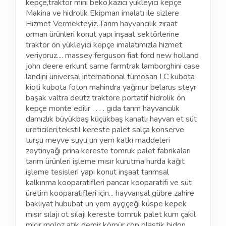
kepçe,traktör mini beko,kazıcı yükleyici kepçe
Makina ve hidrolik Ekipman imalatı ile sizlere
Hizmet Vermekteyiz..Tarım hayvancılık ziraat
orman ürünleri konut yapı inşaat sektörlerine
traktör ön yükleyici kepçe imalatımızla hizmet
veriyoruz.... massey ferguson fiat ford new holland
john deere erkunt same farmtrak lamborghini case
landini üniversal international tümosan LC kubota
kioti kubota foton mahindra yağmur belarus steyr
başak valtra deutz traktöre portatif hidrolik ön
kepçe monte edilir . . . . gıda tarım hayvancılık
damızlık büyükbaş küçükbaş kanatlı hayvan et süt
üreticileri,tekstil kereste palet salça konserve
turşu meyve suyu un yem katkı maddeleri
zeytinyağı prina kereste tomruk palet fabrikaları
tarım ürünleri işleme mısır kurutma hurda kağıt
işleme tesisleri yapı konut inşaat tarımsal
kalkınma kooparatifleri pancar kooparatifi ve süt
üretim kooparatifleri için... hayvansal gübre zahire
bakliyat hububat un yem ayçiçeği küspe kepek
mısır sılajı ot sılajı kereste tomruk palet kum çakıl
mıcır moloz atık demir kömür çöp plastik bidon