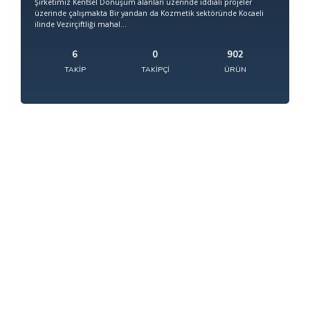
Şirketimiz Kentsel Dönüşüm alanları üzerinde iddialı projeler
üzerinde çalışmakta Bir yandan da Kozmetik sektöründe Kocaeli
ilinde Vezirçiftliği mahal...
6
0
902
TAKIP
TAKIPÇI
ÜRÜN