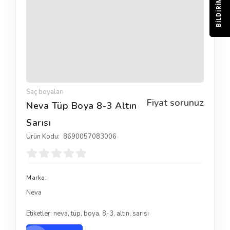
BILDIRIM
Saç boyaları
Fiyat sorunuz
Neva Tüp Boya 8-3 Altın
Sarısı
Ürün Kodu:
8690057083006
Marka:
Neva
Etiketler:
neva
,
tüp
,
boya
,
8-3
,
altın
,
sarısı