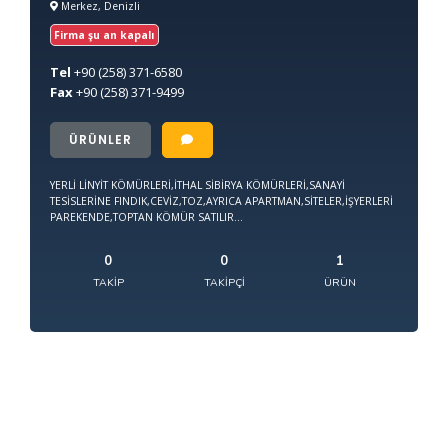
Merkez, Denizli
Firma şu an kapalı
Tel
+90
(258) 371-6580
Fax
+90
(258) 371-9499
ÜRÜNLER
YERLİ LİNYİT KÖMÜRLERİ,İTHAL SİBİRYA KÖMÜRLERİ,SANAYİ
TESİSLERİNE FINDIK,CEVİZ,TOZ,AYRICA APARTMAN,SİTELER,İŞYERLERİ
PAREKENDE,TOPTAN KÖMÜR SATILIR...
0
0
1
TAKIP
TAKIPÇI
ÜRÜN