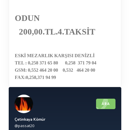
ODUN
200,00.TL.4.TAKSİT
ESKİ MEZARLIK KARŞISI DENİZLİ
TEL :
0,258 371 65 80
0,258
371 79 04
GSM:
0,552 464 20 00
0,532
464 20 00
FAX:
0,258,371 94 99
ARA
Çetinkaya Kömür
@passat20