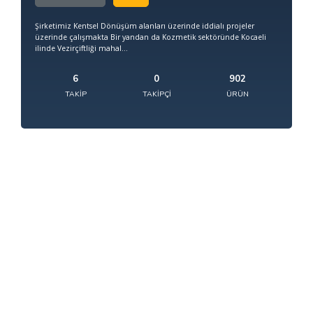
Şirketimiz Kentsel Dönüşüm alanları üzerinde iddialı projeler
üzerinde çalışmakta Bir yandan da Kozmetik sektöründe Kocaeli
ilinde Vezirçiftliği mahal...
6
0
902
TAKIP
TAKIPÇI
ÜRÜN