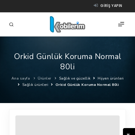
GIRIŞ YAPIN
Orkid Günlük Koruma Normal
FIRMALAR
80li
ÜRÜNLER
Ana sayfa
Ürünler
Sağlık ve güzellik
Hijyen ürünleri
NASIL ÇALIŞIR?
Sağlık ürünleri
Orkid Günlük Koruma Normal 80li
YARDIM