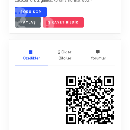
Etiketler:
orkid
,
günlük
,
koruma
,
normal
,
80li
,
4
SORU SOR
PAYLAŞ
ŞIKAYET BILDIR
Diğer
Özellikler
Bilgiler
Yorumlar