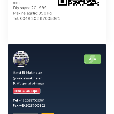
mm
Diş sayısı: 20 -999
Makine agırlık: 990 kg.
Tel: 0049 202 87005361
ARA
İkinci El Makineler
@ikincielmakineler
, Wuppertal, Almanya
Firma şu an kapalı
Tel
+49
20287005361
Fax
+49
20287005362