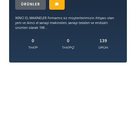
ÜRÜNLER
İKİNCİ EL MAKİNELER Firmamız siz müşterilerimizin ihtiyacı olan
yeni ve ikinci el sanayi makineleri, sanayi tesisleri ve endüstri
ürünleri olarak 198...
0
0
139
TAKIP
TAKIPÇI
ÜRÜN