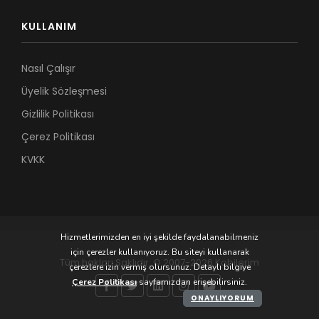
KULLANIM
Nasıl Çalışır
Üyelik Sözleşmesi
Gizlilik Politikası
Çerez Politikası
KVKK
Hizmetlerimizden en iyi şekilde faydalanabilmeniz
için çerezler kullanıyoruz. Bu siteyi kullanarak
Tüm hakları Saklıdır. © 2007-2026 Kobilerim
çerezlere izin vermiş olursunuz. Detaylı bilgiye
Çerez Politikası
sayfamızdan erişebilirsiniz.
ONAYLIYORUM