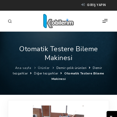
GIRIŞ YAPIN
Otomatik Testere Bileme
FIRMALAR
Makinesi
ÜRÜNLER
Ana sayfa
Ürünler
Demir çelik ürünleri
Demir
NASIL ÇALIŞIR?
tezgahlar
Diğer tezgahlar
Otomatik Testere Bileme
Makinesi
YARDIM