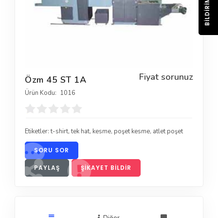
BILDIRIM
Fiyat sorunuz
Özm 45 ST 1A
Ürün Kodu:
1016
Etiketler:
t-shirt
,
tek hat
,
kesme
,
poşet kesme
,
atlet poşet
SORU SOR
PAYLAŞ
ŞIKAYET BILDIR