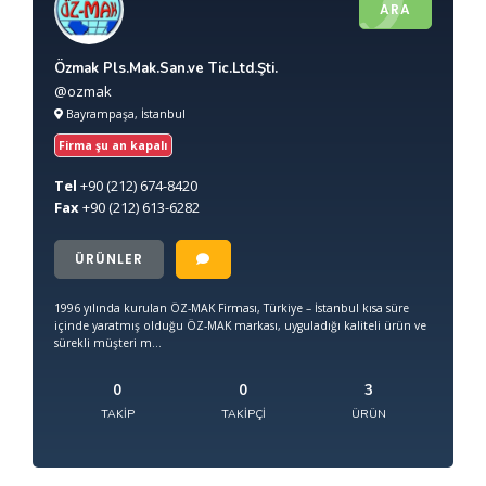
ARA
Özmak Pls.Mak.San.ve Tic.Ltd.Şti.
@ozmak
Bayrampaşa, İstanbul
Firma şu an kapalı
Tel
+90
(212) 674-8420
Fax
+90
(212) 613-6282
ÜRÜNLER
1996 yılında kurulan ÖZ-MAK Firması, Türkiye – İstanbul kısa süre
içinde yaratmış olduğu ÖZ-MAK markası, uyguladığı kaliteli ürün ve
sürekli müşteri m...
0
0
3
TAKIP
TAKIPÇI
ÜRÜN