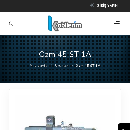
GIRIŞ YAPIN
Özm 45 ST 1A
FIRMALAR
Ana sayfa
Ürünler
Özm 45 ST 1A
ÜRÜNLER
NASIL ÇALIŞIR?
YARDIM