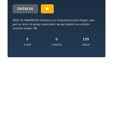
ÜRÜNLER
İKİNCİ EL MAKİNELER Firmamız siz müşterilerimizin ihtiyacı olan
yeni ve ikinci el sanayi makineleri, sanayi tesisleri ve endüstri
ürünleri olarak 198...
0
0
139
TAKIP
TAKIPÇI
ÜRÜN