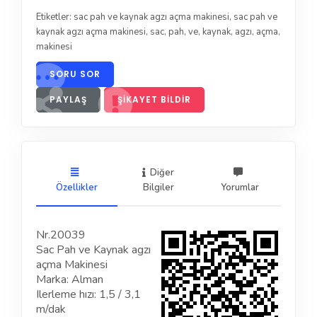
Etiketler:
sac pah ve kaynak agzı açma makinesi
,
sac pah ve
kaynak agzı açma makinesi
,
sac
,
pah
,
ve
,
kaynak
,
agzı
,
açma
,
makinesi
SORU SOR
PAYLAŞ
ŞIKAYET BILDIR
Diğer
Özellikler
Bilgiler
Yorumlar
Nr.20039
Sac Pah ve Kaynak agzı
açma Makinesi
Marka: Alman
Ilerleme hızı: 1,5 / 3,1
m/dak