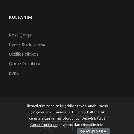
KULLANIM
Nasıl Çalışır
Üyelik Sözleşmesi
Gizlilik Politikası
Çerez Politikası
KVKK
Hizmetlerimizden en iyi şekilde faydalanabilmeniz
için çerezler kullanıyoruz. Bu siteyi kullanarak
Tüm hakları Saklıdır. © 2007-2026 Kobilerim
çerezlere izin vermiş olursunuz. Detaylı bilgiye
Çerez Politikası
sayfamızdan erişebilirsiniz.
ONAYLIYORUM