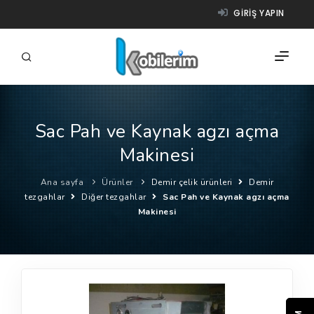
GIRIŞ YAPIN
Sac Pah ve Kaynak agzı açma
FIRMALAR
Makinesi
ÜRÜNLER
Ana sayfa
Ürünler
Demir çelik ürünleri
Demir
NASIL ÇALIŞIR?
tezgahlar
Diğer tezgahlar
Sac Pah ve Kaynak agzı açma
Makinesi
YARDIM