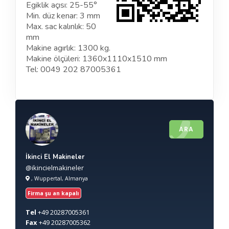
Egiklik açısı: 25-55°
Min. düz kenar: 3 mm
Max. sac kalınlık: 50
mm
Makine agırlık: 1300 kg.
Makine ölçüleri: 1360x1110x1510 mm
Tel: 0049 202 87005361
ARA
İkinci El Makineler
@ikincielmakineler
, Wuppertal, Almanya
Firma şu an kapalı
Tel
+49
20287005361
Fax
+49
20287005362