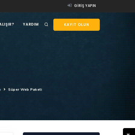
GIRIŞ YAPIN
ALIŞIR?
YARDIM
KAYIT OLUN
ğı
Süper Web Paketi