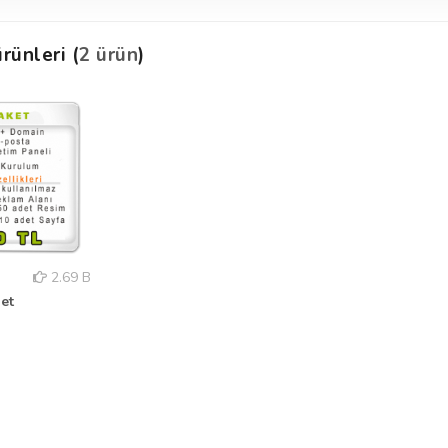
rünleri (
2 ürün
)
2.69 B
et