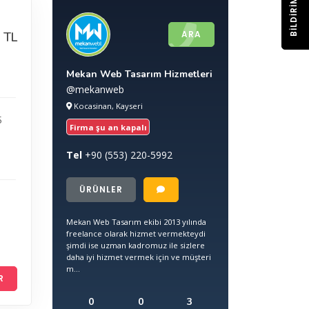
BILDIRIM
ARA
 TL
Mekan Web Tasarım Hizmetleri
@mekanweb
Kocasinan, Kayseri
5
Firma şu an kapalı
Tel
+90
(553) 220-5992
ÜRÜNLER
Mekan Web Tasarım ekibi 2013 yılında
freelance olarak hizmet vermekteydi
şimdi ise uzman kadromuz ile sizlere
daha iyi hizmet vermek için ve müşteri
m...
R
0
0
3