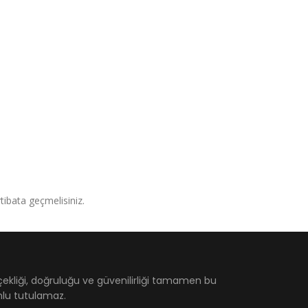
irtibata geçmelisiniz.
çekliği, doğruluğu ve güvenilirliği tamamen bu
umlu tutulamaz.