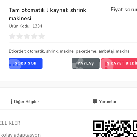
Fiyat soru
Tam otomatik l kaynak shrink
makinesi
Ürün Kodu:
1334
Etiketler:
otomatik
,
shrink
,
makine
,
paketleme
,
ambalaj
,
makina
SORU SOR
PAYLAŞ
ŞIKAYET BILDI
Diğer Bilgiler
Yorumlar
ELLİKLER
k kolay adaptasyon