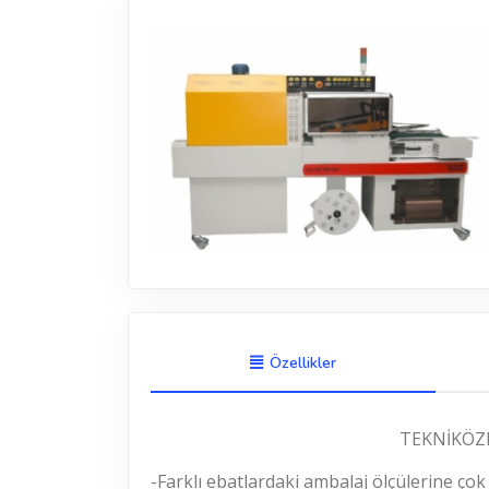
Özellikler
TEKNİKÖZ
-Farklı ebatlardaki ambalaj ölçülerine ço