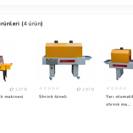
rünleri (
4 ürün
)
3.37 B
2.97 B
nk makinesi
Shrink tüneli
Yarı otomati
shrink ma...