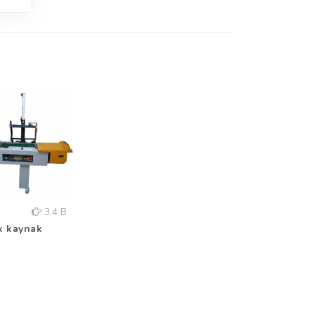
3.4 B
k kaynak