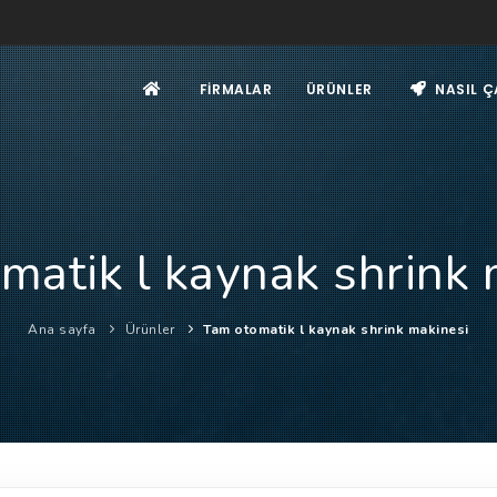
FIRMALAR
ÜRÜNLER
NASIL Ç
matik l kaynak shrink 
Ana sayfa
Ürünler
Tam otomatik l kaynak shrink makinesi