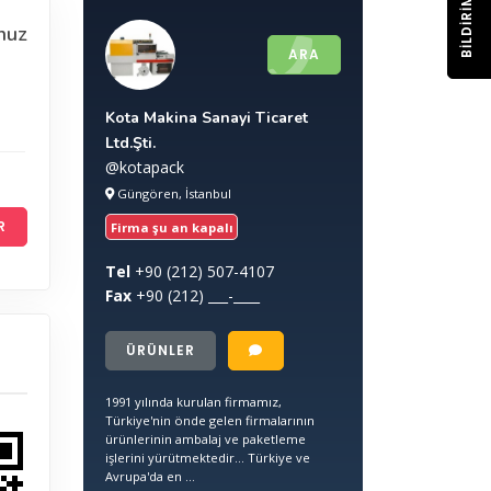
BILDIRIM
nuz
ARA
Kota Makina Sanayi Ticaret
Ltd.Şti.
@kotapack
Güngören, İstanbul
R
Firma şu an kapalı
Tel
+90
(212) 507-4107
Fax
+90
(212) ___-____
ÜRÜNLER
1991 yılında kurulan firmamız,
Türkiye'nin önde gelen firmalarının
ürünlerinin ambalaj ve paketleme
işlerini yürütmektedir... Türkiye ve
Avrupa'da en ...