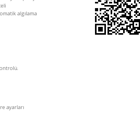
eli
tomatik algılama
ontrolü.
re ayarları