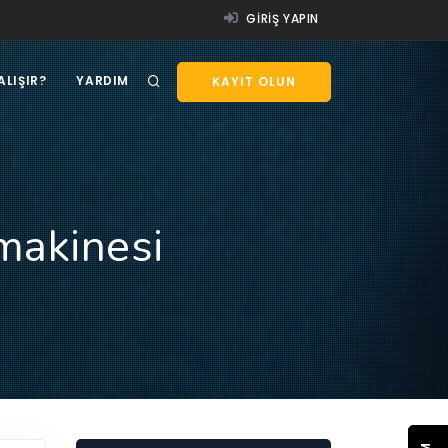
GIRIŞ YAPIN
ALIŞIR?
YARDIM
KAYIT OLUN
makinesi