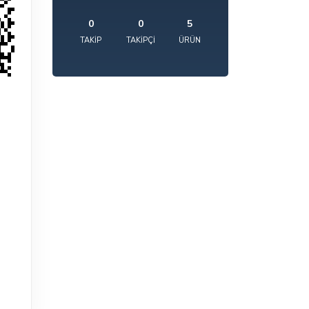
0
0
5
TAKIP
TAKIPÇI
ÜRÜN