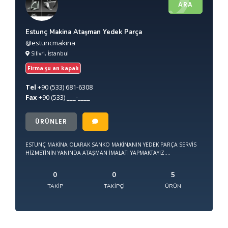
ARA
Estunç Makina Ataşman Yedek Parça
@estuncmakina
Silivri, İstanbul
Firma şu an kapalı
Tel
+90
(533) 681-6308
Fax
+90
(533) ___-____
ÜRÜNLER
ESTUNÇ MAKİNA OLARAK SANKO MAKİNANIN YEDEK PARÇA SERVİS
HİZMETİNİN YANINDA ATAŞMAN İMALATI YAPMAKTAYIZ....
0
0
5
TAKIP
TAKIPÇI
ÜRÜN