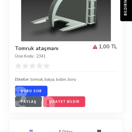
BILDIRIM
1,00 TL
Tomruk ataşmanı
Ürün Kodu:
2341
Etiketler:
tomruk
,
balya
,
bobin
,
boru
SORU SOR
PAYLAŞ
ŞIKAYET BILDIR