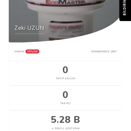
BILDIRIM
Zeki UZUN
OFFLINE
DURUM:
MEMBER SINCE:
2007
0
TAKIP EDILEN
0
TAKIPÇI
5.28 B
PROFIL GÖSTERIM