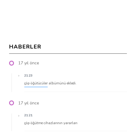
HABERLER
17 yıl önce
21:23
çöp öğütücüler
albümünü ekledi.
17 yıl önce
21:21
çöp öğütme cihazlarının yararları