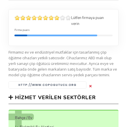
Lütfen firmaya puan
verin
Firma puanı
Firmamız ev ve endüstriyel mutfaklar için tasarlanmış çöp
öğütme cihazları yetkili satıcısıdır. Cihazlarımız ABD malı olup
yerli sanayi çöp öğütücü üretimimiz mevcuttur. Ayrıca evye ve
bataryada önde gelen markaların satış bayisidir. Tüm marka ve
model çöp öğütme cihazlarının servis-yedek parçası temini.
HTTP://WWW.COPOGUTUCU.ORG
HIZMET VERILEN SEKTÖRLER
Bahçe / Ev