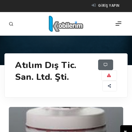
GIRIŞ YAPIN
FIRMALAR
Atılım Dış Tic.
ÜRÜNLER
San. Ltd. Şti.
NASIL ÇALIŞIR?
YARDIM