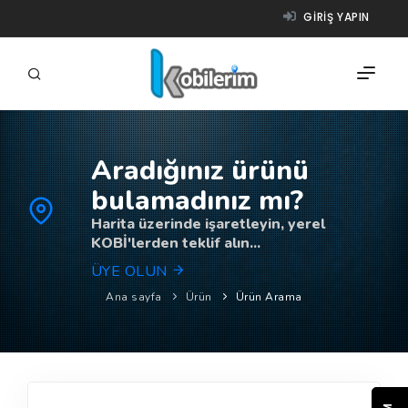
GIRIŞ YAPIN
Aradığınız ürünü
FIRMALAR
bulamadınız mı?
ÜRÜNLER
Harita üzerinde işaretleyin, yerel
KOBİ'lerden teklif alın...
NASIL ÇALIŞIR?
ÜYE OLUN
YARDIM
Ana sayfa
Ürün
Ürün Arama