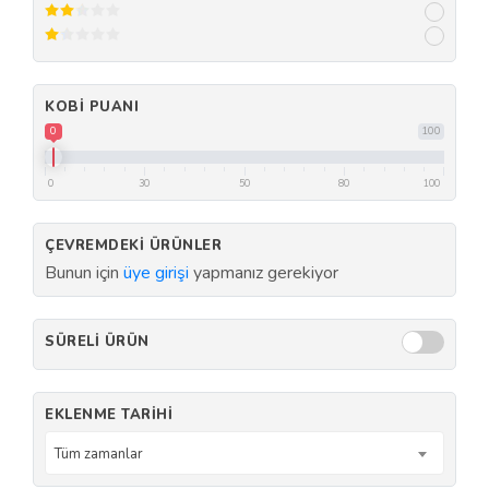
KOBI PUANI
0
100
0
30
50
80
100
ÇEVREMDEKI ÜRÜNLER
Bunun için
üye girişi
yapmanız gerekiyor
SÜRELI ÜRÜN
EKLENME TARIHI
Tüm zamanlar