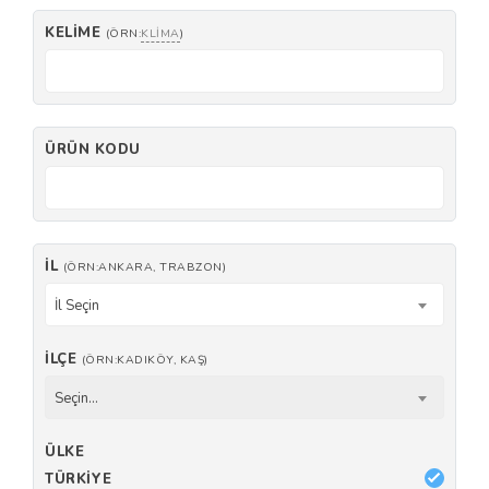
KELIME
(ÖRN:
KLIMA
)
ÜRÜN KODU
İL
(ÖRN:ANKARA, TRABZON)
İl Seçin
İLÇE
(ÖRN:KADIKÖY, KAŞ)
Seçin...
ÜLKE
TÜRKIYE