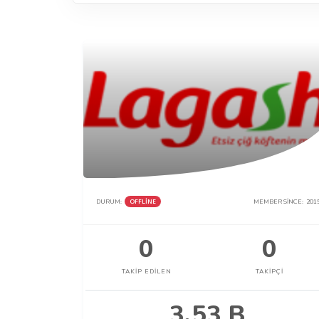
DURUM:
OFFLINE
MEMBER SINCE:
201
0
0
TAKIP EDILEN
TAKIPÇI
3.53 B