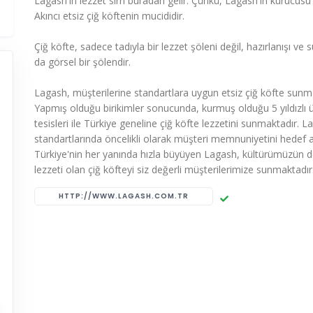
Lagash'ın lezzet sırrı buradan gelir. Çünkü, Lagash'ın kurucu
Akıncı etsiz çiğ köftenin mucididir.
Çiğ köfte, sadece tadıyla bir lezzet şöleni değil, hazırlanışı ve 
da görsel bir şölendir.
Lagash, müşterilerine standartlara uygun etsiz çiğ köfte sunm
Yapmış olduğu birikimler sonucunda, kurmuş olduğu 5 yıldızlı 
tesisleri ile Türkiye geneline çiğ köfte lezzetini sunmaktadır. 
standartlarında öncelikli olarak müşteri memnuniyetini hedef 
Türkiye'nin her yanında hızla büyüyen Lagash, kültürümüzün 
lezzeti olan çiğ köfteyi siz değerli müşterilerimize sunmaktadır
HTTP://WWW.LAGASH.COM.TR