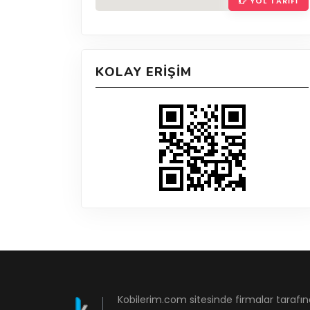
YOL TARIFI
KOLAY ERIŞIM
Kobilerim.com sitesinde firmalar tarafın