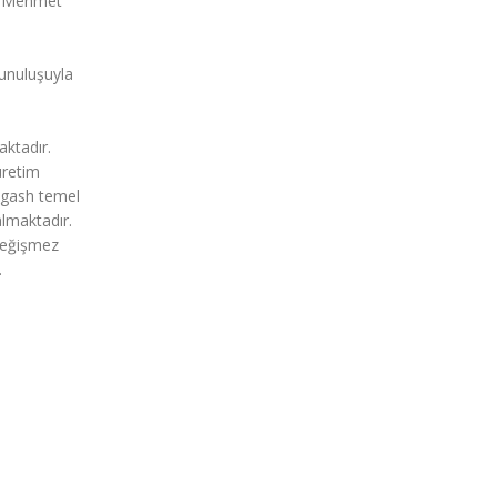
su Mehmet
sunuluşuyla
aktadır.
üretim
Lagash temel
almaktadır.
değişmez
.