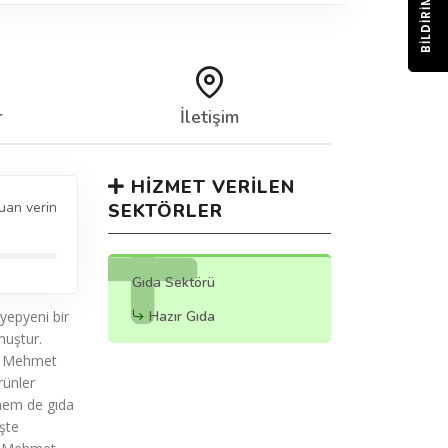
BILDIRIM
r
İletişim
HIZMET VERILEN
uan verin
SEKTÖRLER
Gıda Sektörü
yepyeni bir
Hazır Gıda
muştur.
r. Mehmet
rünler
 hem de gıda
İşte