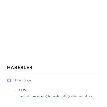
HABERLER
17 yıl önce
21:25
candostumuz köpek eğitim üretim çiftliği
albümünü ekledi.