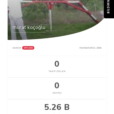
BILDIRIM
murat koçoğlu
OFFLINE
DURUM:
MEMBER SINCE:
2008
0
TAKIP EDILEN
0
TAKIPÇI
5.26 B