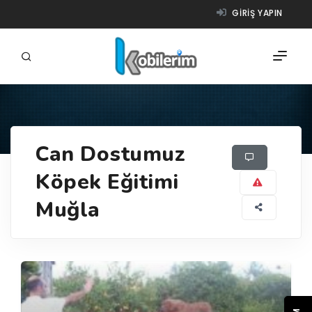
GIRIŞ YAPIN
FIRMALAR
Can Dostumuz
ÜRÜNLER
Köpek Eğitimi
NASIL ÇALIŞIR?
Muğla
YARDIM