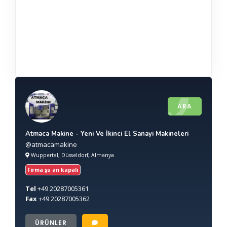
ARA
Atmaca Makine - Yeni Ve İkinci El Sanayi Makineleri
@atmacamakine
Wuppertal, Düsseldorf, Almanya
Firma şu an kapalı
Tel
+49
20287005361
Fax
+49
20287005362
ÜRÜNLER