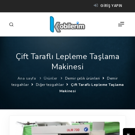
GIRIŞ YAPIN
Çift Taraflı Lepleme Taşlama
FIRMALAR
Makinesi
ÜRÜNLER
Ana sayfa
Ürünler
Demir çelik ürünleri
Demir
NASIL ÇALIŞIR?
tezgahlar
Diğer tezgahlar
Çift Taraflı Lepleme Taşlama
Makinesi
YARDIM