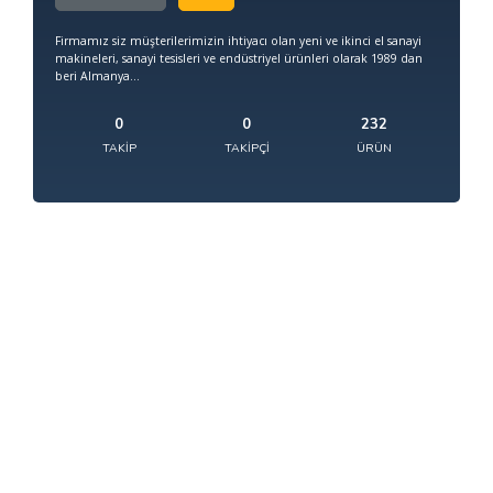
Firmamız siz müşterilerimizin ihtiyacı olan yeni ve ikinci el sanayi
makineleri, sanayi tesisleri ve endüstriyel ürünleri olarak 1989 dan
beri Almanya...
0
0
232
TAKIP
TAKIPÇI
ÜRÜN