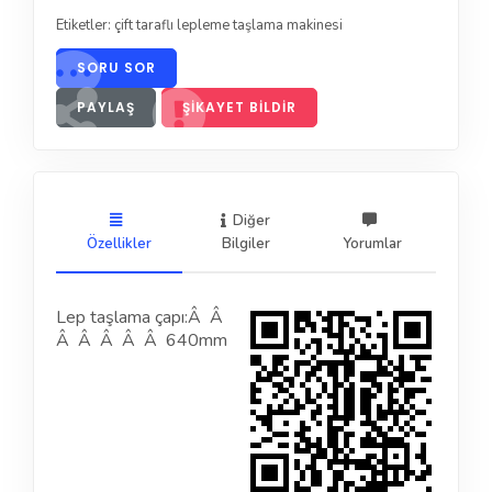
Etiketler:
çift taraflı lepleme taşlama makinesi
SORU SOR
PAYLAŞ
ŞIKAYET BILDIR
Diğer
Özellikler
Bilgiler
Yorumlar
Lep taşlama çapı:Â Â
Â Â Â Â Â 640mm