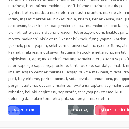
makinesi
,
boru büzme makinesi
,
profil bükme makinesi
,
matkap
,
giyotin
,
beton
,
matbaa makineleri
,
endüstri ürünleri
,
makine aksam
index
,
inşaat makineleri
,
biriket
,
tugla
,
kiremit
,
kenar kesim
,
sac iş
sac kesim
,
lazer kesim
,
panç makinesi
,
plazma makinesi
,
cnc lazer
,
trumpf
,
tel erozyon
,
dalma erozyon
,
tel erezyon
,
edm
,
bisiklet jant
,
montaj makinesi
,
bisiklet teli
,
kenar bükmek
,
flanş yapma
,
kordon
çekmek
,
profil yapma
,
şekil verme
,
universal sac işleme
,
flanş
,
alın
kaynak makinesi
,
indüksiyon tavlama
,
kauçuk enjeksiyonu
,
metal
enjeksiyonu
,
agaç makineleri
,
marangoz makineleri
,
kazma sapı
,
kü
sapı
,
süpürge sapı
,
ahşap bükme
,
tahta bükme
,
sandalye imalat
,
m
imalat
,
ahşap çember makinesi
,
ahşap bükme makinesi
,
zivana
,
fin
joint
,
boy ekleme
,
parke
,
laminat
,
vida
,
civata
,
somun
,
pim
,
pul
,
gijo
perçin
,
saplama
,
ovalama makinesi
,
ovalama topları
,
yay makineler
robotlar
,
kolloid degirmeni
,
separatör
,
tereyagı paketleme
,
kutu
dolum
,
gıda makineleri
,
tetra pak
,
süt
,
peynir makineleri
SORU SOR
PAYLAŞ
ŞIKAYET BILDI