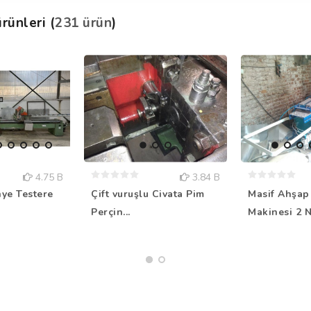
rünleri (
231 ürün
)
4.75 B
3.84 B
nye Testere
Çift vuruşlu Civata Pim
Masif Ahşap
Perçin...
Makinesi 2 N.