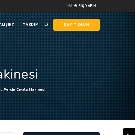
GIRIŞ YAPIN
ALIŞIR?
YARDIM
KAYIT OLUN
akinesi
lu Perçin Cıvata Makinesi