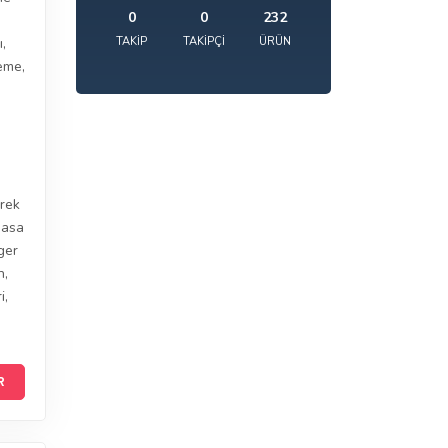
0
0
232
TAKIP
TAKIPÇI
ÜRÜN
ı
,
leme
,
rek
asa
ger
n
,
i
,
R