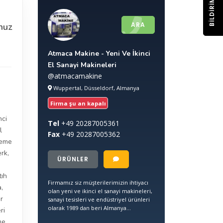
BILDIRIM
ARA
nuz
Atmaca Makine - Yeni Ve İkinci
El Sanayi Makineleri
@atmacamakine
Wuppertal, Düsseldorf, Almanya
Firma şu an kapalı
nci
Tel
+49
20287005361
l
Fax
+49
20287005362
leme
erk
,
ÜRÜNLER
tıh
Firmamız siz müşterilerimizin ihtiyacı
a
,
olan yeni ve ikinci el sanayi makineleri,
r
sanayi tesisleri ve endüstriyel ürünleri
olarak 1989 dan beri Almanya...
ri
me