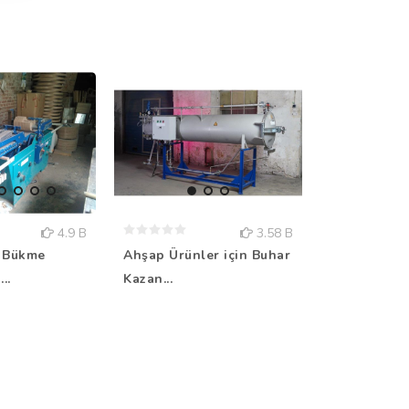
4.9 B
3.58 B
 Bükme
Ahşap Ürünler için Buhar
Çift Vuruşlu
..
Kazan...
Mak...