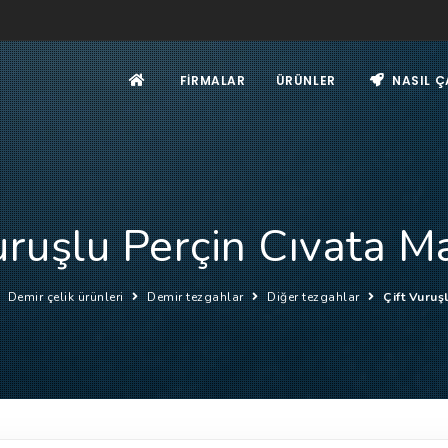
FIRMALAR
ÜRÜNLER
NASIL Ç
uruşlu Perçin Cıvata M
Demir çelik ürünleri
Demir tezgahlar
Diğer tezgahlar
Çift Vuruş