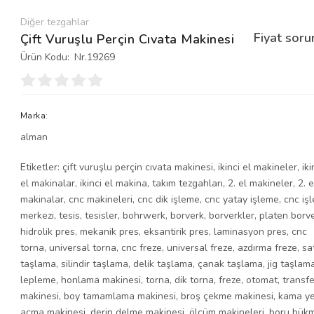
Diğer tezgahlar
Fiyat soru
Çift Vuruşlu Perçin Cıvata Makinesi
Ürün Kodu:
Nr.19269
Marka:
alman
Etiketler:
çift vuruşlu perçin cıvata makinesi
,
ikinci el makineler
,
iki
el makinalar
,
ikinci el makina
,
takım tezgahları
,
2. el makineler
,
2. e
makinalar
,
cnc makineleri
,
cnc dik işleme
,
cnc yatay işleme
,
cnc iş
merkezi
,
tesis
,
tesisler
,
bohrwerk
,
borverk
,
borverkler
,
platen borv
hidrolik pres
,
mekanik pres
,
eksantirik pres
,
laminasyon pres
,
cnc
torna
,
universal torna
,
cnc freze
,
universal freze
,
azdırma freze
,
sa
taşlama
,
silindir taşlama
,
delik taşlama
,
çanak taşlama
,
jig taşlam
lepleme
,
honlama makinesi
,
torna
,
dik torna
,
freze
,
otomat
,
transfe
makinesi
,
boy tamamlama makinesi
,
broş çekme makinesi
,
kama ye
açma makinesi
,
derin delme makinesi
,
ölçüm makineleri
,
boru bük