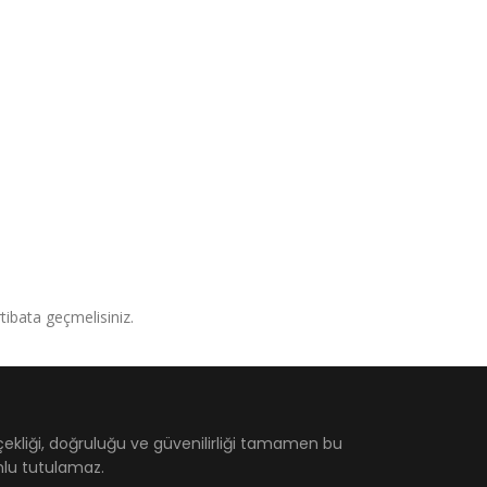
irtibata geçmelisiniz.
çekliği, doğruluğu ve güvenilirliği tamamen bu
umlu tutulamaz.