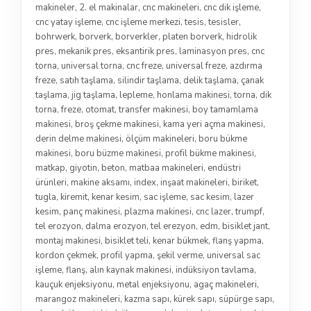
makineler
,
2. el makinalar
,
cnc makineleri
,
cnc dik işleme
,
cnc yatay işleme
,
cnc işleme merkezi
,
tesis
,
tesisler
,
bohrwerk
,
borverk
,
borverkler
,
platen borverk
,
hidrolik
pres
,
mekanik pres
,
eksantirik pres
,
laminasyon pres
,
cnc
torna
,
universal torna
,
cnc freze
,
universal freze
,
azdırma
freze
,
satıh taşlama
,
silindir taşlama
,
delik taşlama
,
çanak
taşlama
,
jig taşlama
,
lepleme
,
honlama makinesi
,
torna
,
dik
torna
,
freze
,
otomat
,
transfer makinesi
,
boy tamamlama
makinesi
,
broş çekme makinesi
,
kama yeri açma makinesi
,
derin delme makinesi
,
ölçüm makineleri
,
boru bükme
makinesi
,
boru büzme makinesi
,
profil bükme makinesi
,
matkap
,
giyotin
,
beton
,
matbaa makineleri
,
endüstri
ürünleri
,
makine aksamı
,
index
,
inşaat makineleri
,
biriket
,
tugla
,
kiremit
,
kenar kesim
,
sac işleme
,
sac kesim
,
lazer
kesim
,
panç makinesi
,
plazma makinesi
,
cnc lazer
,
trumpf
,
tel erozyon
,
dalma erozyon
,
tel erezyon
,
edm
,
bisiklet jant
,
montaj makinesi
,
bisiklet teli
,
kenar bükmek
,
flanş yapma
,
kordon çekmek
,
profil yapma
,
şekil verme
,
universal sac
işleme
,
flanş
,
alın kaynak makinesi
,
indüksiyon tavlama
,
kauçuk enjeksiyonu
,
metal enjeksiyonu
,
agaç makineleri
,
marangoz makineleri
,
kazma sapı
,
kürek sapı
,
süpürge sapı
,