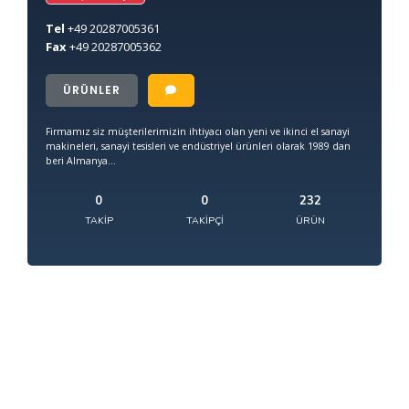
Tel
+49
20287005361
Fax
+49
20287005362
ÜRÜNLER
Firmamız siz müşterilerimizin ihtiyacı olan yeni ve ikinci el sanayi
makineleri, sanayi tesisleri ve endüstriyel ürünleri olarak 1989 dan
beri Almanya...
0
0
232
TAKIP
TAKIPÇI
ÜRÜN