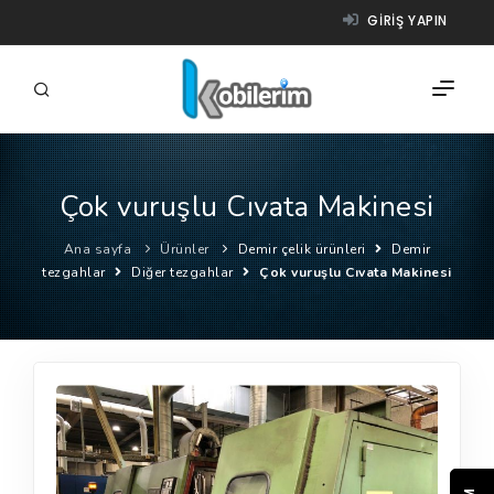
GIRIŞ YAPIN
Çok vuruşlu Cıvata Makinesi
FIRMALAR
Ana sayfa
Ürünler
Demir çelik ürünleri
Demir
ÜRÜNLER
tezgahlar
Diğer tezgahlar
Çok vuruşlu Cıvata Makinesi
NASIL ÇALIŞIR?
YARDIM