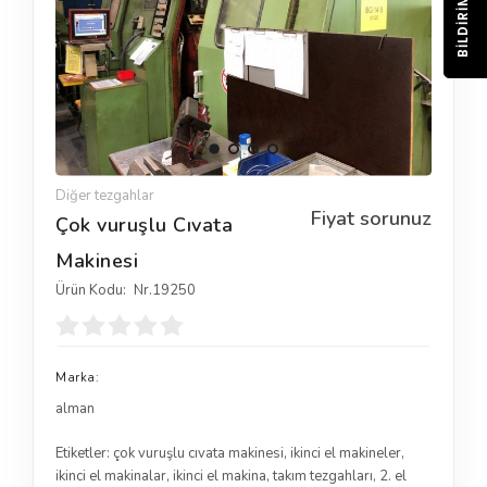
BILDIRIM
Diğer tezgahlar
Fiyat sorunuz
Çok vuruşlu Cıvata
Makinesi
Ürün Kodu:
Nr.19250
Marka:
alman
Etiketler:
çok vuruşlu cıvata makinesi
,
ikinci el makineler
,
ikinci el makinalar
,
ikinci el makina
,
takım tezgahları
,
2. el