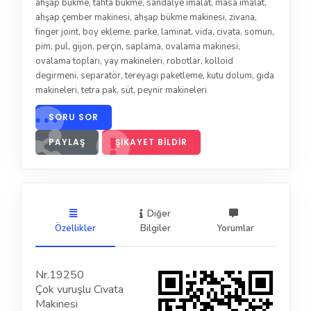
ahşap bükme
,
tahta bükme
,
sandalye imalat
,
masa imalat
,
ahşap çember makinesi
,
ahşap bükme makinesi
,
zivana
,
finger joint
,
boy ekleme
,
parke
,
laminat
,
vida
,
civata
,
somun
,
pim
,
pul
,
gijon
,
perçin
,
saplama
,
ovalama makinesi
,
ovalama topları
,
yay makineleri
,
robotlar
,
kolloid
degirmeni
,
separatör
,
tereyagı paketleme
,
kutu dolum
,
gıda
makineleri
,
tetra pak
,
süt
,
peynir makineleri
SORU SOR
PAYLAŞ
ŞIKAYET BILDIR
Diğer
Özellikler
Bilgiler
Yorumlar
Nr.19250
Çok vuruşlu Cıvata
Makinesi