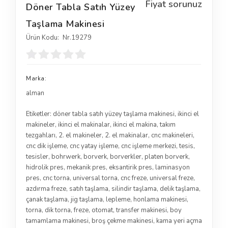
Fiyat sorunuz
Döner Tabla Satıh Yüzey
Taşlama Makinesi
Ürün Kodu:
Nr.19279
Marka:
alman
Etiketler:
döner tabla satıh yüzey taşlama makinesi
,
ikinci el
makineler
,
ikinci el makinalar
,
ikinci el makina
,
takım
tezgahları
,
2. el makineler
,
2. el makinalar
,
cnc makineleri
,
cnc dik işleme
,
cnc yatay işleme
,
cnc işleme merkezi
,
tesis
,
tesisler
,
bohrwerk
,
borverk
,
borverkler
,
platen borverk
,
hidrolik pres
,
mekanik pres
,
eksantirik pres
,
laminasyon
pres
,
cnc torna
,
universal torna
,
cnc freze
,
universal freze
,
azdırma freze
,
satıh taşlama
,
silindir taşlama
,
delik taşlama
,
çanak taşlama
,
jig taşlama
,
lepleme
,
honlama makinesi
,
torna
,
dik torna
,
freze
,
otomat
,
transfer makinesi
,
boy
tamamlama makinesi
,
broş çekme makinesi
,
kama yeri açma