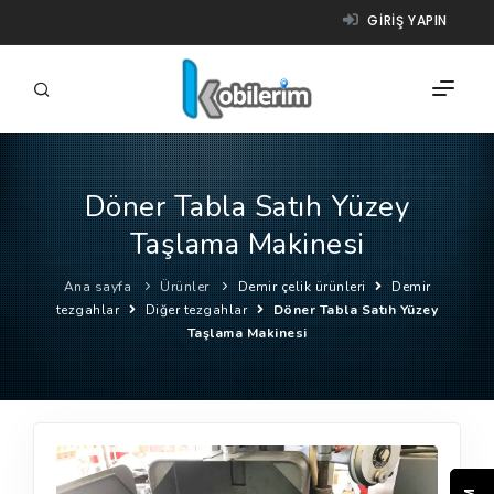
GIRIŞ YAPIN
Döner Tabla Satıh Yüzey
FIRMALAR
Taşlama Makinesi
ÜRÜNLER
Ana sayfa
Ürünler
Demir çelik ürünleri
Demir
NASIL ÇALIŞIR?
tezgahlar
Diğer tezgahlar
Döner Tabla Satıh Yüzey
Taşlama Makinesi
YARDIM