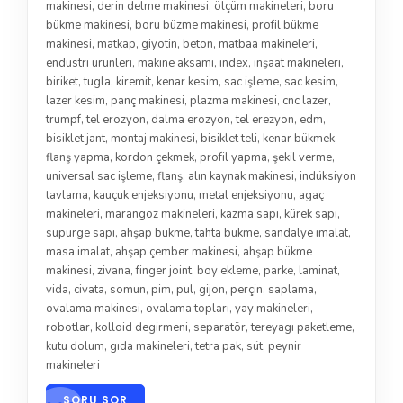
makinesi
,
derin delme makinesi
,
ölçüm makineleri
,
boru
bükme makinesi
,
boru büzme makinesi
,
profil bükme
makinesi
,
matkap
,
giyotin
,
beton
,
matbaa makineleri
,
endüstri ürünleri
,
makine aksamı
,
index
,
inşaat makineleri
,
biriket
,
tugla
,
kiremit
,
kenar kesim
,
sac işleme
,
sac kesim
,
lazer kesim
,
panç makinesi
,
plazma makinesi
,
cnc lazer
,
trumpf
,
tel erozyon
,
dalma erozyon
,
tel erezyon
,
edm
,
bisiklet jant
,
montaj makinesi
,
bisiklet teli
,
kenar bükmek
,
flanş yapma
,
kordon çekmek
,
profil yapma
,
şekil verme
,
universal sac işleme
,
flanş
,
alın kaynak makinesi
,
indüksiyon
tavlama
,
kauçuk enjeksiyonu
,
metal enjeksiyonu
,
agaç
makineleri
,
marangoz makineleri
,
kazma sapı
,
kürek sapı
,
süpürge sapı
,
ahşap bükme
,
tahta bükme
,
sandalye imalat
,
masa imalat
,
ahşap çember makinesi
,
ahşap bükme
makinesi
,
zivana
,
finger joint
,
boy ekleme
,
parke
,
laminat
,
vida
,
civata
,
somun
,
pim
,
pul
,
gijon
,
perçin
,
saplama
,
ovalama makinesi
,
ovalama topları
,
yay makineleri
,
robotlar
,
kolloid degirmeni
,
separatör
,
tereyagı paketleme
,
kutu dolum
,
gıda makineleri
,
tetra pak
,
süt
,
peynir
makineleri
SORU SOR