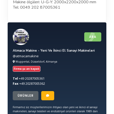
Makine ölçüleri: U-G-Y: 2000x2200x2000 mm
Tel: 0049 202 87005361
ARA
Atmaca Makine - Yeni Ve İkinci El Sanayi Makineleri
@atmacamakine
Wuppertal, Düsseldorf, Almanya
Firma şu an kapalı
Tel
+49
20287005361
Fax
+49
20287005362
ÜRÜNLER
Firmamız siz müşterilerimizin ihtiyacı olan yeni ve ikinci el sanayi
makineleri, sanayi tesisleri ve endüstriyel ürünleri olarak 1989 dan