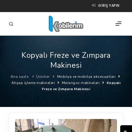
GIRIŞ YAPIN
Kopyalı Freze ve Zımpara
FIRMALAR
Makinesi
ÜRÜNLER
Ana sayfa
Ürünler
Mobilya ve mobilya aksesuarları
NASIL ÇALIŞIR?
Ahşap işleme makineleri
Marangoz makinaları
Kopyalı
Freze ve Zımpara Makinesi
YARDIM