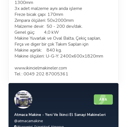
1300mm
3x adet malzeme aynı anda işleme
Freze bicak çapı: 170mm
Zımpara ölçüleri: 50x2000mm
Malzeme devir: 50 - 200 dev/dak.
Genel güç: 4,0 kW
Makine Yuvarlak ve Oval Balta, Çekiç sapları,
Fırça ve diger bir çok Takım Sapları için
Makine agırlık: 840 kg.
Makine ölçüleri: U-G-Y: 2400x600x1820mm
www.ikincielmakineler.com
Tel : 0049 202 87005361
ARA
Atmaca Makine - Yeni Ve İkinci El Sanayi Makineleri
@atmacamakine
Wuppertal, Düsseldorf, Almanya