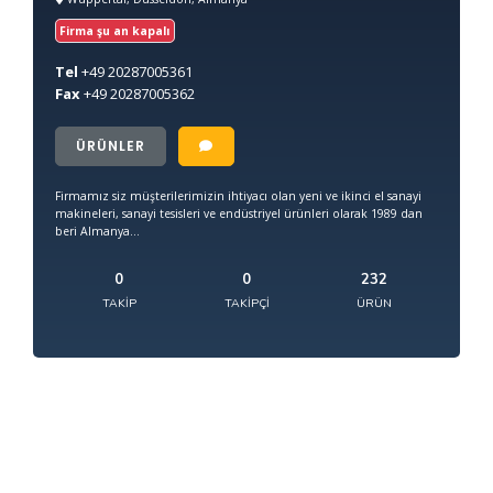
Firma şu an kapalı
Tel
+49
20287005361
Fax
+49
20287005362
ÜRÜNLER
Firmamız siz müşterilerimizin ihtiyacı olan yeni ve ikinci el sanayi
makineleri, sanayi tesisleri ve endüstriyel ürünleri olarak 1989 dan
beri Almanya...
0
0
232
TAKIP
TAKIPÇI
ÜRÜN