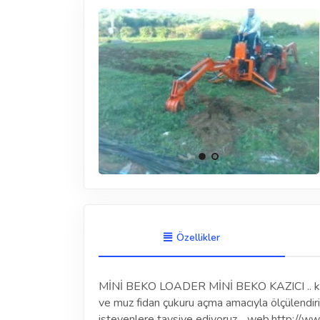
Özellikler
MİNİ BEKO LOADER MİNİ BEKO KAZICI .. kub
ve muz fidan çukuru açma amacıyla ölçülendiril
isteyenlere tavsiye ediyoruz .. web.http://w