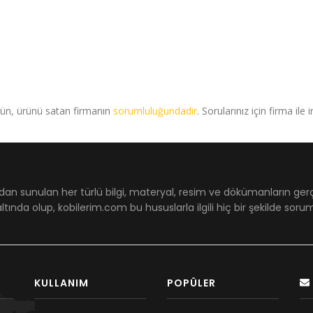
rün, ürünü satan firmanın
sorumluluğundadır
. Sorularınız için firma ile 
dan sunulan her türlü bilgi, materyal, resim ve dökümanların ger
ltında olup, kobilerim.com bu hususlarla ilgili hiç bir şekilde sor
KULLANIM
POPÜLER