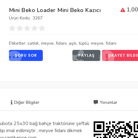
1,00
Mini Beko Loader Mini Beko Kazıcı
Ürün Kodu:
3267
Etiketler:
satılık
,
meyve
,
fidanı
,
aşılı
,
tüplü
,
meyve
,
fidanı
SORU SOR
PAYLAŞ
ŞIKAYET BILDI
Diğer Bilgiler
Yorumlar
ota 25x30 bağ bahçe traktörüne şeftali
ip imal edilmiştir , meyve fidanı dikmek
ww.canlikepce.com