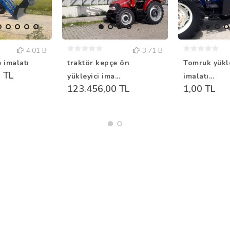
4.01 B
3.71 B
 imalatı
traktör kepçe ön
Tomruk yükl
 TL
yükleyici ima...
imalatı...
123.456,00 TL
1,00 TL