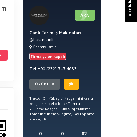
BILDIRIM
 TL
ARA
Canlı Tarım İş Makinaları
@basarcanli
Ödemiş, İzmir
R
Firma şu an kapalı
Tel
+90
(232) 545-4683
ÜRÜNLER
Traktör Ön Yükleyici Kepçe,mini kazıcı
kepçe mini beko loder,Tomruk
Yükleme Kepçesi, Rulo Sılaj Yükleme,
Tomruk Yükleme-Taşıma, Taş Toplama
Kovası, TR...
0
0
82