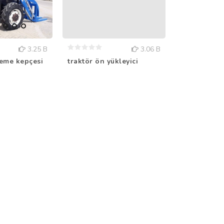
3.25 B
3.06 B
eme kepçesi
traktör ön yükleyici
tomruk yükl
imalatı...