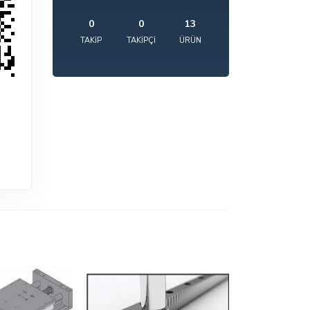
0
0
13
TAKIP
TAKIPÇI
ÜRÜN