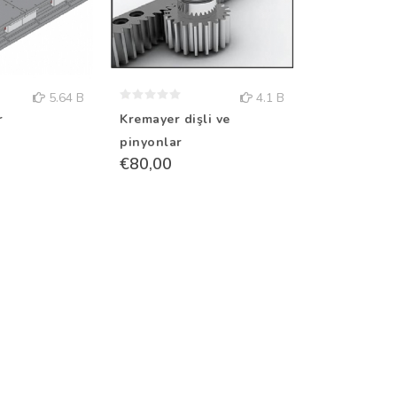
5.64 B
4.1 B
r
Kremayer dişli ve
Redüktör
€220,00
pinyonlar
€80,00