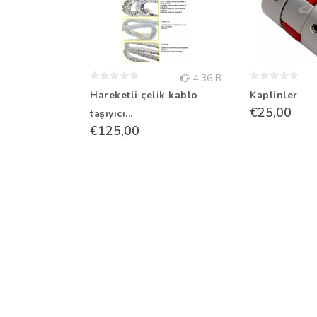
4.36 B
Hareketli çelik kablo
Kaplinler
€25,00
taşıyıcı...
€125,00