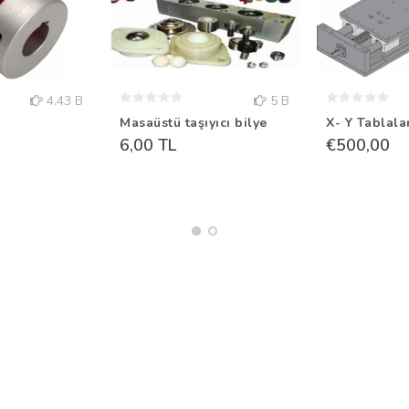
4.43 B
5 B
Masaüstü taşıyıcı bilye
X- Y Tablala
6,00 TL
€500,00