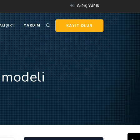
GIRIŞ YAPIN
ALIŞIR?
YARDIM
KAYIT OLUN
 modeli