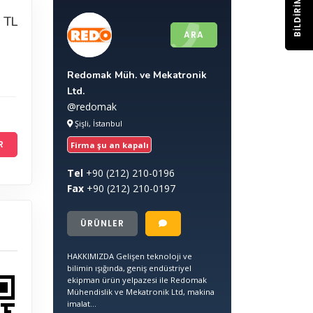
BILDIRIM
 TL
ARA
Redomak Müh. ve Mekatronik
Ltd.
@redomak
Şişli, İstanbul
R
Firma şu an kapalı
Tel
+90
(212) 210-0196
Fax
+90
(212) 210-0197
ÜRÜNLER
HAKKIMIZDA Gelişen teknoloji ve
bilimin ışığında, geniş endüstriyel
ekipman ürün yelpazesi ile Redomak
Mühendislik ve Mekatronik Ltd, makina
imalat...