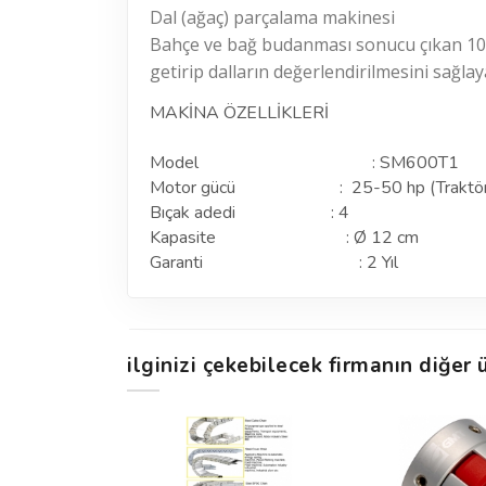
Dal (ağaç) parçalama makinesi
Bahçe ve bağ budanması sonucu çıkan 10 c
getirip dalların değerlendirilmesini sağla
MAKİNA ÖZELLİKLERİ
Model : SM600T1
Motor gücü : 25-50 hp (Traktörün mot
Bıçak adedi : 4
Kapasite : Ø 12 cm
Garanti : 2 Yıl
ilginizi çekebilecek firmanın diğer ü