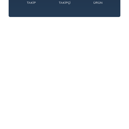
TAKIP
TAKIPÇI
ÜRÜN