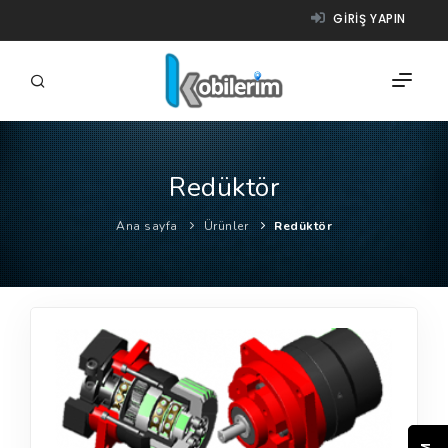
GIRIŞ YAPIN
Redüktör
FIRMALAR
Ana sayfa
Ürünler
Redüktör
ÜRÜNLER
NASIL ÇALIŞIR?
YARDIM