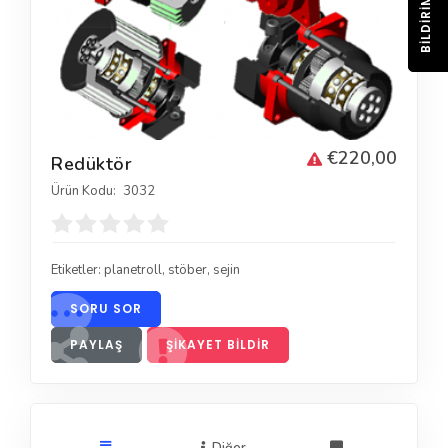
BILDIRIM
€220,00
Redüktör
Ürün Kodu:
3032
Etiketler:
planetroll
,
stöber
,
sejin
SORU SOR
PAYLAŞ
ŞIKAYET BILDIR