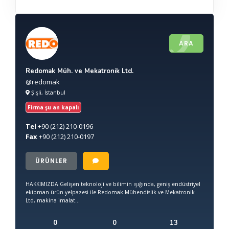
ARA
Redomak Müh. ve Mekatronik Ltd.
@redomak
Şişli, İstanbul
Firma şu an kapalı
Tel
+90
(212) 210-0196
Fax
+90
(212) 210-0197
ÜRÜNLER
HAKKIMIZDA Gelişen teknoloji ve bilimin ışığında, geniş endüstriyel
ekipman ürün yelpazesi ile Redomak Mühendislik ve Mekatronik
Ltd, makina imalat...
0
0
13