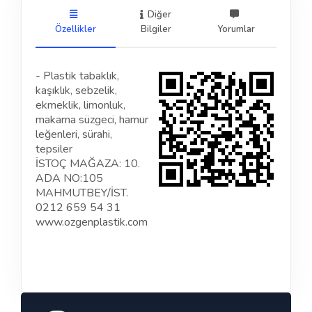
Diğer
Özellikler
Bilgiler
Yorumlar
- Plastik tabaklık,
kaşıklık, sebzelik,
ekmeklik, limonluk,
makarna süzgeci, hamur
leğenleri, sürahi,
tepsiler
İSTOÇ MAĞAZA: 10.
ADA NO:105
MAHMUTBEY/İST.
0212 659 54 31
www.ozgenplastik.com