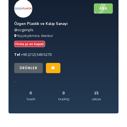
ARA
Özgen Plastik ve Kalıp Sanayi
@ozgenpls
Küçükçekmece, İstanbul
Firma şu an kapalı
Tel
+90
(212) 549-5270
ÜRÜNLER
...
0
0
15
TAKIP
TAKIPÇI
ÜRÜN