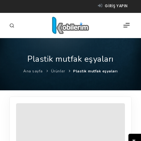
GIRIŞ YAPIN
Plastik mutfak eşyaları
FIRMALAR
Ana sayfa
Ürünler
Plastik mutfak eşyaları
ÜRÜNLER
NASIL ÇALIŞIR?
YARDIM