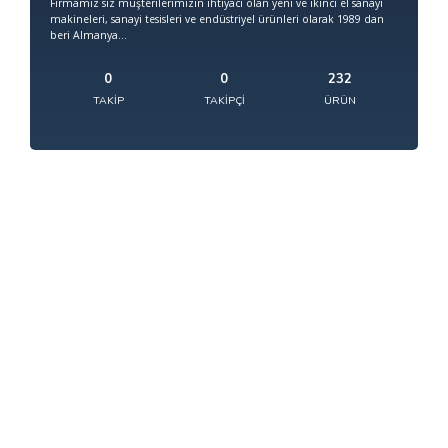
Firmamız siz müşterilerimizin ihtiyacı olan yeni ve ikinci el sanayi
makineleri, sanayi tesisleri ve endüstriyel ürünleri olarak 1989 dan
beri Almanya...
0
0
232
TAKIP
TAKIPÇI
ÜRÜN