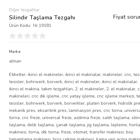
Diğer tezgahlar
Fiyat soru
Silindir Taşlama Tezgahı
Ürün Kodu:
Nr.19181
Marka:
alman
Etiketler:
ikinci el makineler
,
ikinci el makinalar
,
makineler
,
cnc
,
tes
tesisler
,
bohrwerk
,
borverk
,
ikinci el makineler
,
ikinci el makinalar
,
ikinci el makina
,
takım tezgahları
,
2. el makineler
,
2. el makinalar
,
c
makineleri
,
cnc dik işleme
,
cnc yatay işleme
,
cnc işleme merkezi
,
te
tesisler
,
bohrwerk
,
borverk
,
borverkler
,
platen borverk
,
hidrolik pr
mekanik pres
,
eksantirik pres
,
laminasyon pres
,
cnc torna
,
univers
torna
,
cnc freze
,
universal freze
,
azdırma freze
,
satıh taşlama
,
silin
taşlama
,
delik taşlama
,
çanak taşlama
,
jig taşlama
,
lepleme
,
honl
makinesi
,
torna
,
dik torna
,
freze
,
otomat
,
transfer makinesi
,
boy
tamamlama makinesi
,
broş çekme makinesi
,
kama yeri açma makin