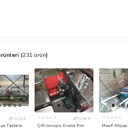
rünleri (
231 ürün
)
4.74 B
3.84 B
nye Testere
Çift vuruşlu Civata Pim
Masif Ahşap