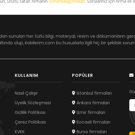
rün, ürünü satan firmanın
sorumluluğundadır
. Sorularınız için firma ile 
dan sunulan her türlü bilgi, materyal, resim ve dökümanların ger
ltında olup, kobilerim.com bu hususlarla ilgili hiç bir şekilde sor
KULLANIM
POPÜLER
Gü
Nasıl Çalışır
İstanbul firmaları
Üyelik Sözleşmesi
Ankara firmaları
Gizlilik Politikası
İzmir firmaları
Çerez Politikası
Kocaeli firmaları
KVKK
Bursa firmaları