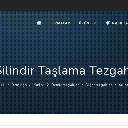
FIRMALAR
ÜRÜNLER
NASIL Ç
Silindir Taşlama Tezgah
ler
Demir çelik ürünleri
Demir tezgahlar
Diğer tezgahlar
Silin