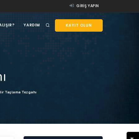
GIRIŞ YAPIN
ALIŞIR?
YARDIM
KAYIT OLUN
ı
dir Taşlama Tezgahı