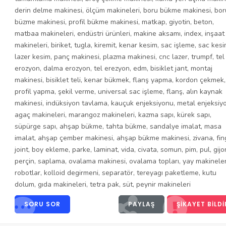
derin delme makinesi
,
ölçüm makineleri
,
boru bükme makinesi
,
bor
büzme makinesi
,
profil bükme makinesi
,
matkap
,
giyotin
,
beton
,
matbaa makineleri
,
endüstri ürünleri
,
makine aksamı
,
index
,
inşaat
makineleri
,
biriket
,
tugla
,
kiremit
,
kenar kesim
,
sac işleme
,
sac kesi
lazer kesim
,
panç makinesi
,
plazma makinesi
,
cnc lazer
,
trumpf
,
tel
erozyon
,
dalma erozyon
,
tel erezyon
,
edm
,
bisiklet jant
,
montaj
makinesi
,
bisiklet teli
,
kenar bükmek
,
flanş yapma
,
kordon çekmek
,
profil yapma
,
şekil verme
,
universal sac işleme
,
flanş
,
alın kaynak
makinesi
,
indüksiyon tavlama
,
kauçuk enjeksiyonu
,
metal enjeksiy
agaç makineleri
,
marangoz makineleri
,
kazma sapı
,
kürek sapı
,
süpürge sapı
,
ahşap bükme
,
tahta bükme
,
sandalye imalat
,
masa
imalat
,
ahşap çember makinesi
,
ahşap bükme makinesi
,
zivana
,
fin
joint
,
boy ekleme
,
parke
,
laminat
,
vida
,
civata
,
somun
,
pim
,
pul
,
gijo
perçin
,
saplama
,
ovalama makinesi
,
ovalama topları
,
yay makineler
robotlar
,
kolloid degirmeni
,
separatör
,
tereyagı paketleme
,
kutu
dolum
,
gıda makineleri
,
tetra pak
,
süt
,
peynir makineleri
SORU SOR
PAYLAŞ
ŞIKAYET BILDI