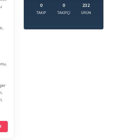
0
0
232
u
TAKIP
TAKIPÇI
ÜRÜN
m
,
onu
,
ger
n
,
i
,
R