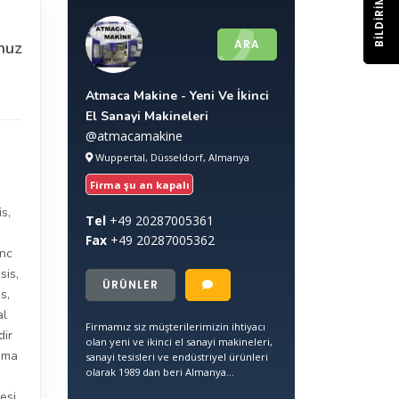
BILDIRIM
ARA
nuz
Atmaca Makine - Yeni Ve İkinci
El Sanayi Makineleri
@atmacamakine
Wuppertal, Düsseldorf, Almanya
Firma şu an kapalı
is
,
Tel
+49
20287005361
Fax
+49
20287005362
nc
sis
,
ÜRÜNLER
es
,
al
Firmamız siz müşterilerimizin ihtiyacı
dir
olan yeni ve ikinci el sanayi makineleri,
ama
sanayi tesisleri ve endüstriyel ürünleri
olarak 1989 dan beri Almanya...
esi
,