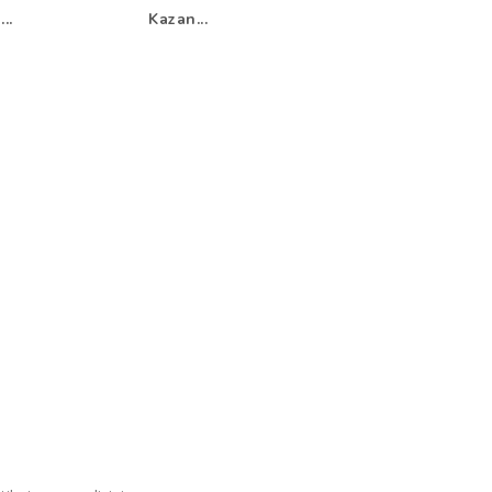
..
Kazan...
Mak...