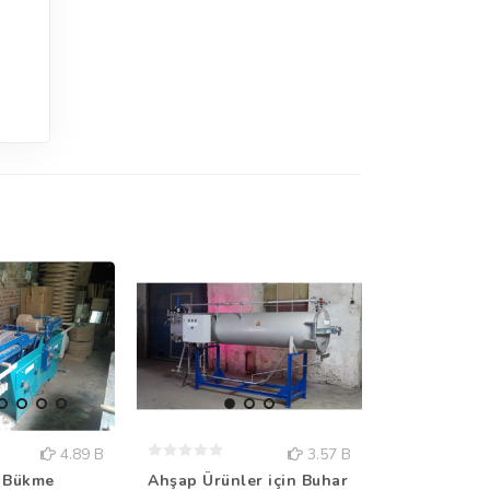
4.89 B
3.57 B
 Bükme
Ahşap Ürünler için Buhar
Çift Vuruşlu