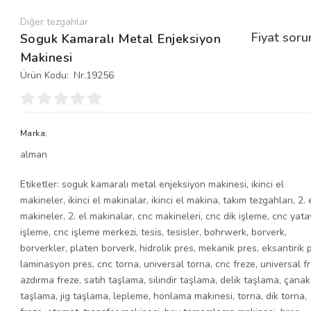
Diğer tezgahlar
Fiyat soru
Soguk Kamaralı Metal Enjeksiyon
Makinesi
Ürün Kodu:
Nr.19256
Marka:
alman
Etiketler:
soguk kamaralı metal enjeksiyon makinesi
,
ikinci el
makineler
,
ikinci el makinalar
,
ikinci el makina
,
takım tezgahları
,
2. 
makineler
,
2. el makinalar
,
cnc makineleri
,
cnc dik işleme
,
cnc yata
işleme
,
cnc işleme merkezi
,
tesis
,
tesisler
,
bohrwerk
,
borverk
,
borverkler
,
platen borverk
,
hidrolik pres
,
mekanik pres
,
eksantirik 
laminasyon pres
,
cnc torna
,
universal torna
,
cnc freze
,
universal f
azdırma freze
,
satıh taşlama
,
silindir taşlama
,
delik taşlama
,
çanak
taşlama
,
jig taşlama
,
lepleme
,
honlama makinesi
,
torna
,
dik torna
,