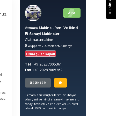
BILDIRIM
ARA
nuz
Atmaca Makine - Yeni Ve İkinci
El Sanayi Makineleri
@atmacamakine
Wuppertal, Düsseldorf, Almanya
Firma şu an kapalı
Tel
+49
20287005361
Fax
+49
20287005362
el
y
ÜRÜNLER
pres
,
Firmamız siz müşterilerimizin ihtiyacı
reze
,
olan yeni ve ikinci el sanayi makineleri,
sanayi tesisleri ve endüstriyel ürünleri
olarak 1989 dan beri Almanya...