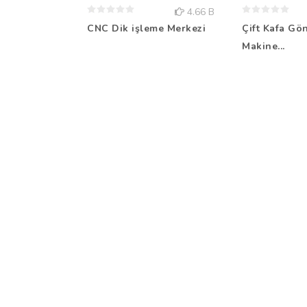
4.66 B
CNC Dik işleme Merkezi
Çift Kafa Gö
Makine...