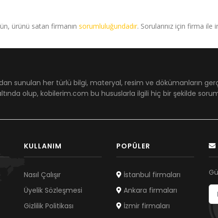
rün, ürünü satan firmanın
sorumluluğundadır
. Sorularınız için firma ile 
dan sunulan her türlü bilgi, materyal, resim ve dökümanların ger
ltında olup, kobilerim.com bu hususlarla ilgili hiç bir şekilde sor
KULLANIM
POPÜLER
Gü
Nasıl Çalışır
İstanbul firmaları
Üyelik Sözleşmesi
Ankara firmaları
Gizlilik Politikası
İzmir firmaları