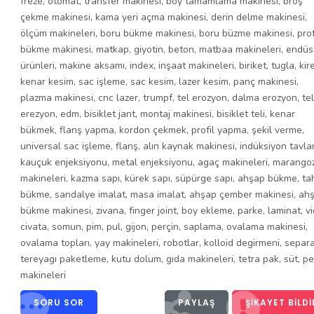
freze
,
otomat
,
transfer makinesi
,
boy tamamlama makinesi
,
broş
çekme makinesi
,
kama yeri açma makinesi
,
derin delme makinesi
,
ölçüm makineleri
,
boru bükme makinesi
,
boru büzme makinesi
,
prof
bükme makinesi
,
matkap
,
giyotin
,
beton
,
matbaa makineleri
,
endüst
ürünleri
,
makine aksamı
,
index
,
inşaat makineleri
,
biriket
,
tugla
,
kir
kenar kesim
,
sac işleme
,
sac kesim
,
lazer kesim
,
panç makinesi
,
plazma makinesi
,
cnc lazer
,
trumpf
,
tel erozyon
,
dalma erozyon
,
tel
erezyon
,
edm
,
bisiklet jant
,
montaj makinesi
,
bisiklet teli
,
kenar
bükmek
,
flanş yapma
,
kordon çekmek
,
profil yapma
,
şekil verme
,
universal sac işleme
,
flanş
,
alın kaynak makinesi
,
indüksiyon tavl
kauçuk enjeksiyonu
,
metal enjeksiyonu
,
agaç makineleri
,
marango
makineleri
,
kazma sapı
,
kürek sapı
,
süpürge sapı
,
ahşap bükme
,
ta
bükme
,
sandalye imalat
,
masa imalat
,
ahşap çember makinesi
,
ah
bükme makinesi
,
zivana
,
finger joint
,
boy ekleme
,
parke
,
laminat
,
v
civata
,
somun
,
pim
,
pul
,
gijon
,
perçin
,
saplama
,
ovalama makinesi
,
ovalama topları
,
yay makineleri
,
robotlar
,
kolloid degirmeni
,
separa
tereyagı paketleme
,
kutu dolum
,
gıda makineleri
,
tetra pak
,
süt
,
pe
makineleri
SORU SOR
PAYLAŞ
ŞIKAYET BILDI