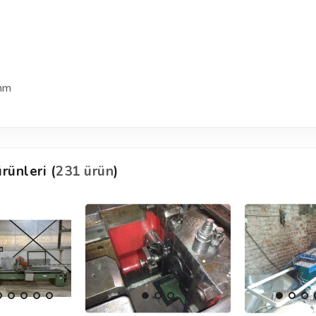
 mm
rünleri (
231 ürün
)