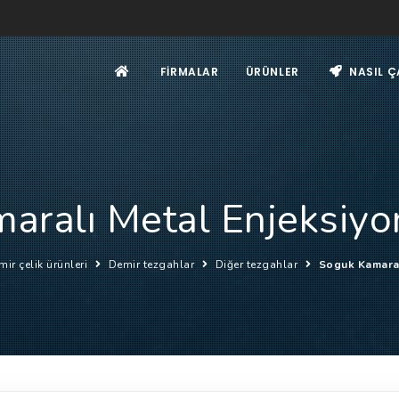
FIRMALAR
ÜRÜNLER
NASIL Ç
aralı Metal Enjeksiyo
mir çelik ürünleri
Demir tezgahlar
Diğer tezgahlar
Soguk Kamaral