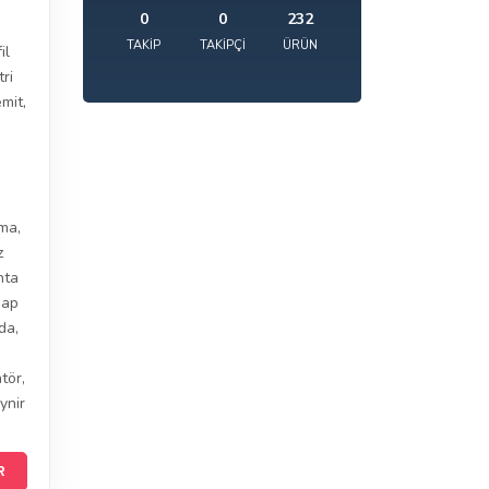
0
0
232
TAKIP
TAKIPÇI
ÜRÜN
il
ri
emit
,
ama
,
z
hta
şap
ida
,
tör
,
ynir
R