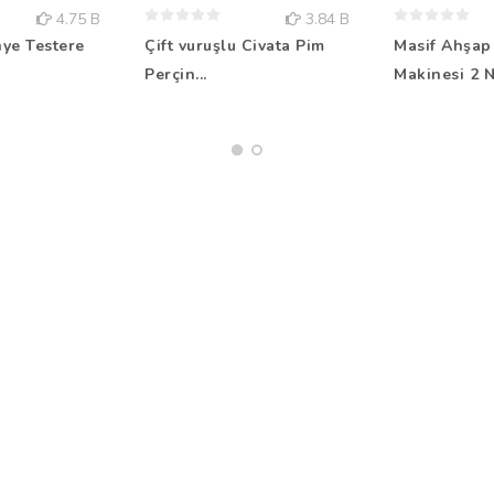
4.75 B
3.84 B
nye Testere
Çift vuruşlu Civata Pim
Masif Ahşap
Perçin...
Makinesi 2 N.