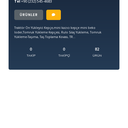
Tel
+90
(232) 545-4683
ÜRÜNLER
Traktör Ön Yükleyici Kepçe,mini kazıcı kepçe mini beko
loder,Tomruk Yükleme Kepçesi, Rulo Sılaj Yükleme, Tomruk
Yükleme-Taşıma, Taş Toplama Kovası, TR...
0
0
82
TAKIP
TAKIPÇI
ÜRÜN