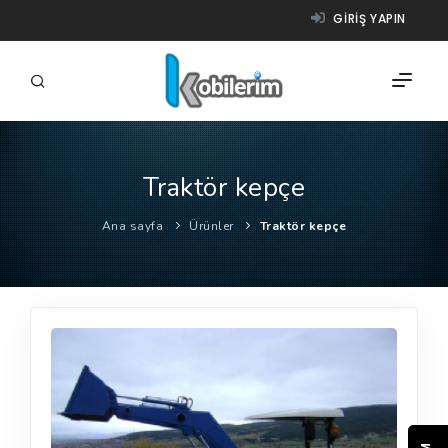
GIRIŞ YAPIN
Traktör kepçe
FIRMALAR
Ana sayfa
Ürünler
Traktör kepçe
ÜRÜNLER
NASIL ÇALIŞIR?
YARDIM