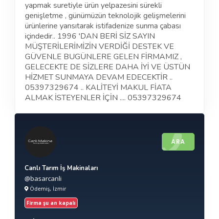
yapmak suretiyle ürün yelpazesini sürekli
genişletme , günümüzün teknolojik gelişmelerini
ürünlerine yansıtarak istifadenize sunma çabası
içindedir.. 1996 'DAN BERİ SİZ SAYIN
MÜŞTERİLERİMİZİN VERDİĞİ DESTEK VE
GÜVENLE BUGÜNLERE GELEN FİRMAMIZ ,
GELECEKTE DE SİZLERE DAHA İYİ VE ÜSTÜN
HİZMET SUNMAYA DEVAM EDECEKTİR ..
05397329674 .. KALİTEYİ MAKUL FİATA
ALMAK İSTEYENLER İÇİN .... 05397329674
ARA
Canlı Tarım İş Makinaları
@basarcanli
Ödemiş, İzmir
Firma şu an kapalı