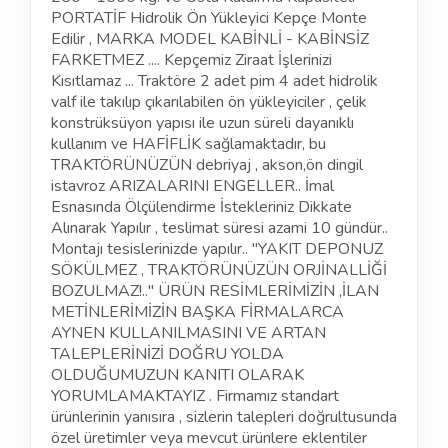
PORTATİF Hidrolik Ön Yükleyici Kepçe Monte
Edilir , MARKA MODEL KABİNLİ - KABİNSİZ
FARKETMEZ .... Kepçemiz Ziraat İşlerinizi
Kısıtlamaz ... Traktöre 2 adet pim 4 adet hidrolik
valf ile takılıp çıkarılabilen ön yükleyiciler , çelik
konstrüksüyon yapısı ile uzun süreli dayanıklı
kullanım ve HAFİFLİK sağlamaktadır, bu
TRAKTÖRÜNÜZÜN debriyaj , akson,ön dingil
istavroz ARIZALARINI ENGELLER.. İmal
Esnasında Ölçülendirme İstekleriniz Dikkate
Alınarak Yapılır , teslimat süresi azami 10 gündür..
Montajı tesislerinizde yapılır.. ''YAKIT DEPONUZ
SÖKÜLMEZ , TRAKTÖRÜNÜZÜN ORJİNALLİĞİ
BOZULMAZ!..'' ÜRÜN RESİMLERİMİZİN ,İLAN
METİNLERİMİZİN BAŞKA FİRMALARCA
AYNEN KULLANILMASINI VE ARTAN
TALEPLERİNİZİ DOĞRU YOLDA
OLDUĞUMUZUN KANITI OLARAK
YORUMLAMAKTAYIZ . Firmamız standart
ürünlerinin yanısıra , sizlerin talepleri doğrultusunda
özel üretimler veya mevcut ürünlere eklentiler