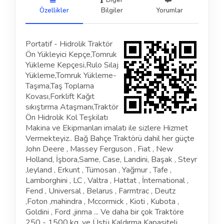
Diğer
Özellikler
Bilgiler
Yorumlar
Portatif - Hidrolik Traktör
Ön Yükleyici Kepçe,Tomruk
Yükleme Kepçesi,Rulo Sılaj
Yükleme,Tomruk Yükleme-
Taşıma,Taş Toplama
Kovası,Forklift Kağıt
sıkıştırma Ataşmanı,Traktör
Ön Hidrolik Kol Teşkilatı
Makina ve Ekipmanları imalatı ile sizlere Hizmet
Vermekteyiz.. Bağ Bahçe Traktörü dahil her güçte
John Deere , Massey Ferguson , Fiat , New
Holland, İşbora,Same, Case, Landini, Başak , Steyr
,leyland , Erkunt , Tümosan , Yağmur , Tafe ,
Lamborghini , LC , Valtra , Hattat , İnternational ,
Fend , Universal , Belarus , Farmtrac , Deutz
,Foton ,mahindra , Mccormick , Kioti , Kubota ,
Goldini , Ford ,jinma ... Ve daha bir çok Traktöre
250 - 1500 kg. ve Üstü Kaldırma Kapasiteli