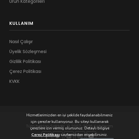
Ürün Kategorileri
KULLANIM
Nasıl Çalışır
Üyelik Sözleşmesi
Gizlilik Politikası
Çerez Politikası
KVKK
Hizmetlerimizden en iyi şekilde faydalanabilmeniz
için çerezler kullanıyoruz. Bu siteyi kullanarak
Tüm hakları Saklıdır. © 2007-2026 Kobilerim
çerezlere izin vermiş olursunuz. Detaylı bilgiye
Çerez Politikası
sayfamızdan erişebilirsiniz.