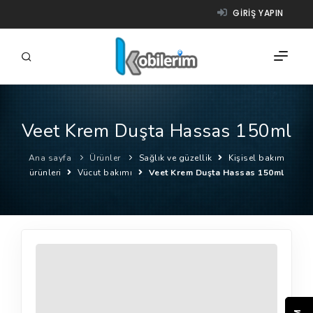
GIRIŞ YAPIN
Veet Krem Duşta Hassas 150ml
FIRMALAR
Ana sayfa
Ürünler
Sağlık ve güzellik
Kişisel bakım
ÜRÜNLER
ürünleri
Vücut bakımı
Veet Krem Duşta Hassas 150ml
NASIL ÇALIŞIR?
YARDIM