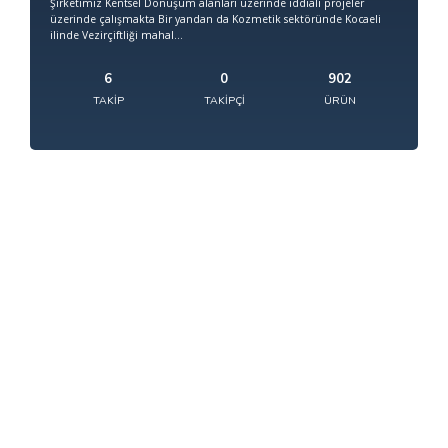
Şirketimiz Kentsel Dönüşüm alanları üzerinde iddialı projeler
üzerinde çalışmakta Bir yandan da Kozmetik sektöründe Kocaeli
ilinde Vezirçiftliği mahal...
6
0
902
TAKIP
TAKIPÇI
ÜRÜN