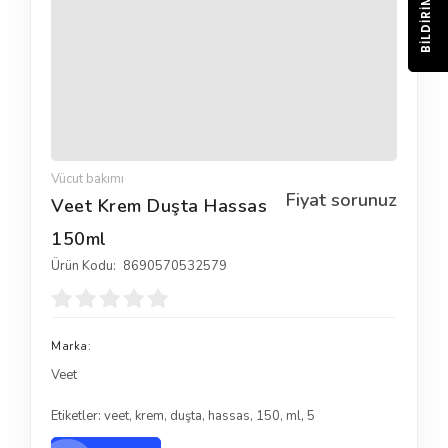
BILDIRIM
Vücut bakımı
Fiyat sorunuz
Veet Krem Duşta Hassas
150ml
Ürün Kodu:
8690570532579
Marka:
Veet
Etiketler:
veet
,
krem
,
duşta
,
hassas
,
150
,
ml
,
5