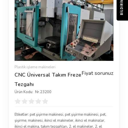
BILDIRIM
Plastik işleme makineleri
Fiyat sorunuz
CNC Üniversal Takım Freze
Tezgahı
Ürün Kodu:
Nr.23200
Etiketler:
pet şişirme makinesi
,
pet şişirme makinesi
,
pet
,
şişirme
,
makinesi
,
ikinci el makineler
,
ikinci el makinalar
,
ikinci el makina
,
takım tezgahları
,
2. el makineler
,
2. el