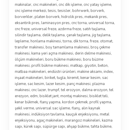
makinalar
,
cnc makineleri
,
cnc dik işleme
,
cnc yatay işleme
,
cnc işleme merkezi
,
tesis
,
tesisler
,
bohrwerk
,
borverk
,
borverkler
,
platen borverk
,
hidrolik pres
,
mekanik pres
,
eksantirik pres
,
laminasyon pres
,
cnc torna
,
universal torna
,
cnc freze
,
universal freze
,
azdırma freze
,
satıh taşlama
,
silindir taşlama
,
delik taşlama
,
çanak taşlama
,
jig taşlama
,
lepleme
,
honlama makinesi
,
torna
,
dik torna
,
freze
,
otomat
,
transfer makinesi
,
boy tamamlama makinesi
,
broş çekme
makinesi
,
kama yeri açma makinesi
,
derin delme makinesi
,
ölçüm makineleri
,
boru bükme makinesi
,
boru büzme
makinesi
,
profil bükme makinesi
,
matkap
,
giyotin
,
beton
,
matbaa makineleri
,
endüstri ürünleri
,
makine aksamı
,
index
,
inşaat makineleri
,
biriket
,
tugla
,
kiremit
,
kenar kesim
,
sac
işleme
,
sac kesim
,
lazer kesim
,
panç makinesi
,
plazma
makinesi
,
cnc lazer
,
trumpf
,
tel erozyon
,
dalma erozyon
,
tel
erezyon
,
edm
,
bisiklet jant
,
montaj makinesi
,
bisiklet teli
,
kenar bükmek
,
flanş yapma
,
kordon çekmek
,
profil yapma
,
şekil verme
,
universal sac işleme
,
flanş
,
alın kaynak
makinesi
,
indüksiyon tavlama
,
kauçuk enjeksiyonu
,
metal
enjeksiyonu
,
agaç makineleri
,
marangoz makineleri
,
kazma
sapı
,
kürek sapı
,
süpürge sapı
,
ahşap bükme
,
tahta bükme
,