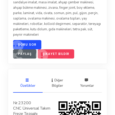
sandalye imalat
,
masa imalat
,
ahşap çember makinesi
,
ahşap bükme makinesi
,
zivana
,
finger joint
,
boy ekleme
,
parke
,
laminat
,
vida
,
civata
,
somun
,
pim
,
pul
,
gijon
,
perçin
,
saplama
,
ovalama makinesi
,
ovalama topları
,
yay
makineleri
,
robotlar
,
kolloid degirmeni
,
separatör
,
tereyagı
paketleme
,
kutu dolum
,
gıda makineleri
,
tetra pak
,
süt
,
peynir makineleri
SORU SOR
PAYLAŞ
ŞIKAYET BILDIR
Diğer
Özellikler
Bilgiler
Yorumlar
Nr.23200
CNC Üniversal Takım
Freze Tezgahı