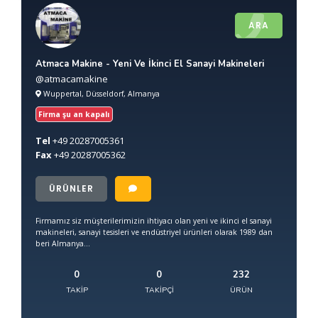
ARA
Atmaca Makine - Yeni Ve İkinci El Sanayi Makineleri
@atmacamakine
Wuppertal, Düsseldorf, Almanya
Firma şu an kapalı
Tel
+49
20287005361
Fax
+49
20287005362
ÜRÜNLER
Firmamız siz müşterilerimizin ihtiyacı olan yeni ve ikinci el sanayi
makineleri, sanayi tesisleri ve endüstriyel ürünleri olarak 1989 dan
beri Almanya...
0
0
232
TAKIP
TAKIPÇI
ÜRÜN