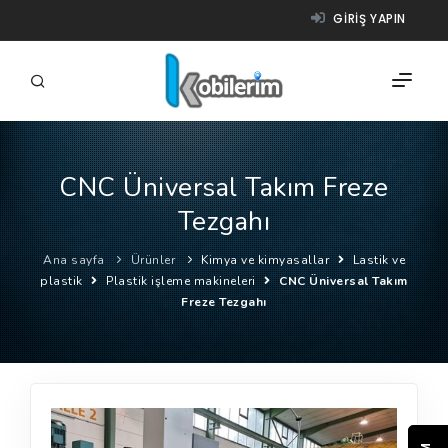
GIRIŞ YAPIN
CNC Üniversal Takım Freze
FIRMALAR
Tezgahı
ÜRÜNLER
Ana sayfa
Ürünler
Kimya ve kimyasallar
Lastik ve
NASIL ÇALIŞIR?
plastik
Plastik işleme makineleri
CNC Üniversal Takım
Freze Tezgahı
YARDIM