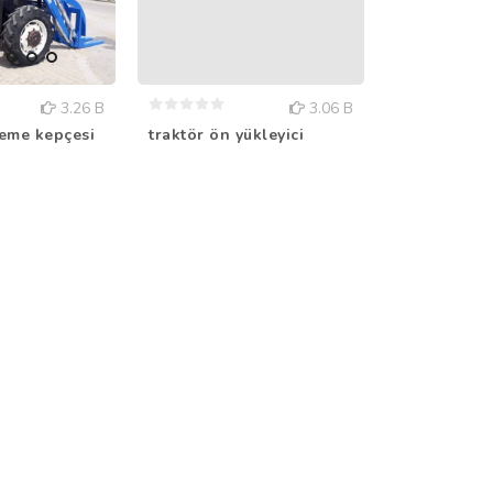
3.26 B
3.06 B
eme kepçesi
traktör ön yükleyici
tomruk yükl
imalatı...