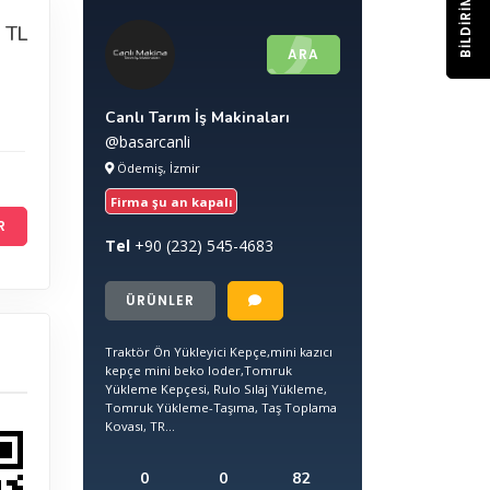
BILDIRIM
 TL
ARA
Canlı Tarım İş Makinaları
@basarcanli
Ödemiş, İzmir
Firma şu an kapalı
R
Tel
+90
(232) 545-4683
ÜRÜNLER
Traktör Ön Yükleyici Kepçe,mini kazıcı
kepçe mini beko loder,Tomruk
Yükleme Kepçesi, Rulo Sılaj Yükleme,
Tomruk Yükleme-Taşıma, Taş Toplama
Kovası, TR...
0
0
82