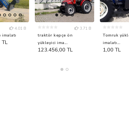
4.01 B
3.71 B
 imalatı
traktör kepçe ön
Tomruk yükl
 TL
yükleyici ima...
imalatı...
123.456,00 TL
1,00 TL