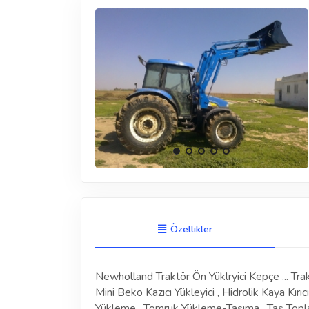
Özellikler
Newholland Traktör Ön Yüklryici Kepçe ... Tra
Mini Beko Kazıcı Yükleyici , Hidrolik Kaya Kırı
Yükleme , Tomruk Yükleme-Taşıma , Taş Topl