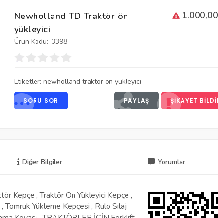
1.000,00
Newholland TD Traktör ön
yükleyici
Ürün Kodu:
3398
Etiketler:
newholland traktör ön yükleyici
SORU SOR
PAYLAŞ
ŞIKAYET BILDI
Diğer Bilgiler
Yorumlar
ktör Kepçe , Traktör Ön Yükleyici Kepçe ,
cı , Tomruk Yükleme Kepçesi , Rulo Sılaj
ama Kovası , TRAKTÖRLER İÇİN Forklift ,