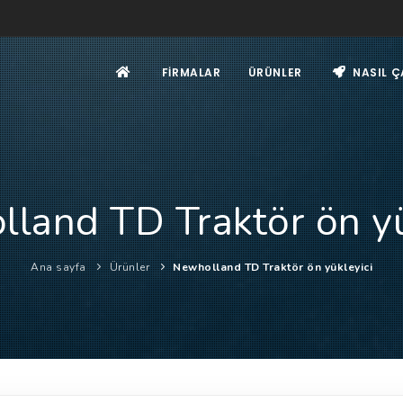
FIRMALAR
ÜRÜNLER
NASIL Ç
land TD Traktör ön yü
Ana sayfa
Ürünler
Newholland TD Traktör ön yükleyici