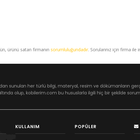
rün, ürünü satan firmanın
sorumluluğundadır
. Sorularınız için firma ile 
dan sunulan her türlü bilgi, materyal, resim ve dökümanların ger
ltında olup, kobilerim.com bu hususlarla ilgili hiç bir şekilde sor
KULLANIM
POPÜLER