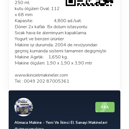
250 ml
kutu ölçüleri Oval: 112
x 68 mm
Kapasite: 4,800 ad./sat.
Döner 2x kafalı 8x dolum istasyonlu
Sıcak hava ile aleminyum kapaklama.
Yogurt ve benzeri ürünler
Makine iyi durumda, 2004 de revizyondan
geçmiş kumanda sistemi tamamen degişmiştir.
Makine Agırlık: 1,650 kg.
Makine ölçüleri: 1,90 x 1,90 x 3,90 mtr
www.ikincielmakineler.com
Tel : 0049 202 87005361
ARA
Atmaca Makine - Yeni Ve İkinci El Sanayi Makineleri
@atmacamakine