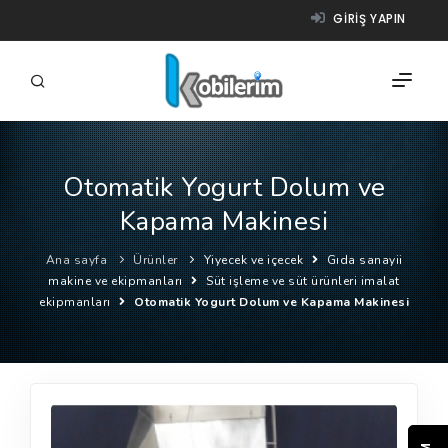
GIRIŞ YAPIN
Otomatik Yogurt Dolum ve
FIRMALAR
Kapama Makinesi
ÜRÜNLER
Ana sayfa
Ürünler
Yiyecek ve içecek
Gıda sanayii
NASIL ÇALIŞIR?
makine ve ekipmanları
Süt işleme ve süt ürünleri imalat
ekipmanları
Otomatik Yogurt Dolum ve Kapama Makinesi
YARDIM