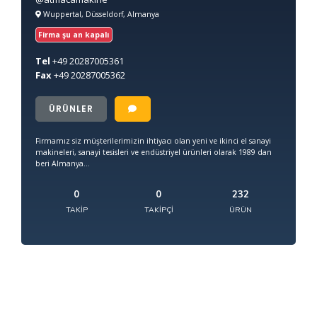
Wuppertal, Düsseldorf, Almanya
Firma şu an kapalı
Tel
+49
20287005361
Fax
+49
20287005362
ÜRÜNLER
Firmamız siz müşterilerimizin ihtiyacı olan yeni ve ikinci el sanayi
makineleri, sanayi tesisleri ve endüstriyel ürünleri olarak 1989 dan
beri Almanya...
0
0
232
TAKIP
TAKIPÇI
ÜRÜN